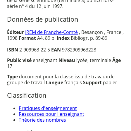
de la série scientifique (terminale S) du BO Hors-
série n° 4 du 12 juin 1997.
Données de publication
Éditeur
IREM de Franche-Comté
, Besançon , France ,
1998
Format
A4, 89 p.
Index
Bibliogr. p. 89-89
ISBN
2-909963-22-5
EAN
9782909963228
Public visé
enseignant
Niveau
lycée, terminale
Âge
17
Type
document pour la classe issu de travaux de
groupe de travail
Langue
français
Support
papier
Classification
Pratiques d'enseignement
Ressources pour l'enseignant
Théorie des nombres