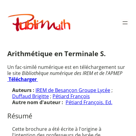
Aller
au
Publimath
contenu
Arithmétique en Terminale S.
Un fac-similé numérique est en téléchargement sur
le site
Bibliothèque numérique des IREM et de l'APMEP
Télécharger
Auteurs :
IREM de Besançon Groupe Lycée
;
Duffaud Brigitte
;
Pétiard François
Autre nom d'auteur :
Pétiard François. Ed.
Résumé
Cette brochure a été écrite à l'origine à
l'intention des professeurs de lycée de