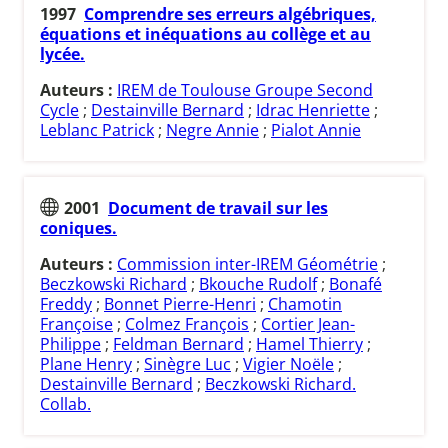
1997
Comprendre ses erreurs algébriques,
équations et inéquations au collège et au
lycée.
Auteurs :
IREM de Toulouse Groupe Second
Cycle
;
Destainville Bernard
;
Idrac Henriette
;
Leblanc Patrick
;
Negre Annie
;
Pialot Annie
2001
Document de travail sur les
coniques.
Auteurs :
Commission inter-IREM Géométrie
;
Beczkowski Richard
;
Bkouche Rudolf
;
Bonafé
Freddy
;
Bonnet Pierre-Henri
;
Chamotin
Françoise
;
Colmez François
;
Cortier Jean-
Philippe
;
Feldman Bernard
;
Hamel Thierry
;
Plane Henry
;
Sinègre Luc
;
Vigier Noële
;
Destainville Bernard
;
Beczkowski Richard.
Collab.