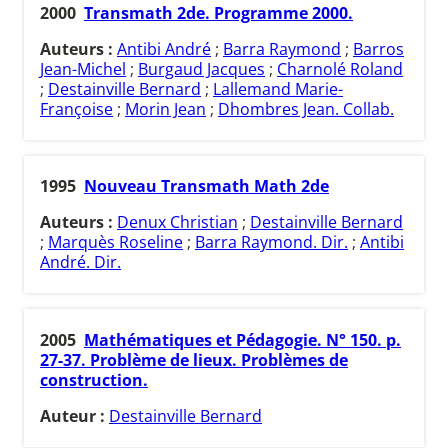
2000
Transmath 2de. Programme 2000.
Auteurs :
Antibi André
;
Barra Raymond
;
Barros
Jean-Michel
;
Burgaud Jacques
;
Charnolé Roland
;
Destainville Bernard
;
Lallemand Marie-
Françoise
;
Morin Jean
;
Dhombres Jean. Collab.
1995
Nouveau Transmath Math 2de
Auteurs :
Denux Christian
;
Destainville Bernard
;
Marquès Roseline
;
Barra Raymond. Dir.
;
Antibi
André. Dir.
2005
Mathématiques et Pédagogie. N° 150. p.
27-37. Problème de lieux. Problèmes de
construction.
Auteur :
Destainville Bernard