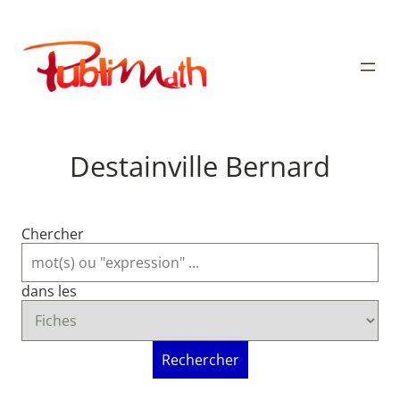
Aller
au
Publimath
contenu
Destainville Bernard
Chercher
dans les
Rechercher