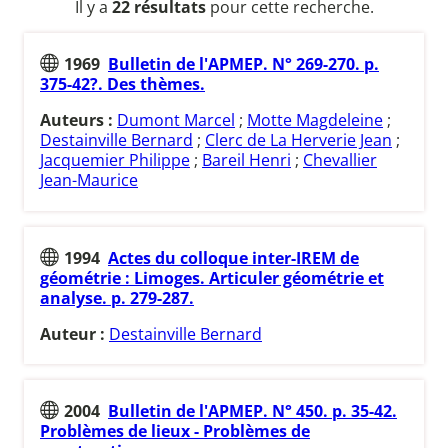
Il y a
22 résultats
pour cette recherche.
1969
Bulletin de l'APMEP. N° 269-270. p.
375-42?. Des thèmes.
Auteurs :
Dumont Marcel
;
Motte Magdeleine
;
Destainville Bernard
;
Clerc de La Herverie Jean
;
Jacquemier Philippe
;
Bareil Henri
;
Chevallier
Jean-Maurice
1994
Actes du colloque inter-IREM de
géométrie : Limoges. Articuler géométrie et
analyse. p. 279-287.
Auteur :
Destainville Bernard
2004
Bulletin de l'APMEP. N° 450. p. 35-42.
Problèmes de lieux - Problèmes de