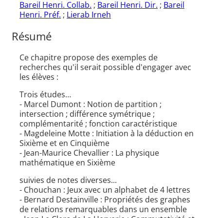
Bareil Henri. Collab.
;
Bareil Henri. Dir.
;
Bareil
Henri. Préf.
;
Lierab Irneh
Résumé
Ce chapitre propose des exemples de
recherches qu'il serait possible d'engager avec
les élèves :
Trois études…
- Marcel Dumont : Notion de partition ;
intersection ; différence symétrique ;
complémentarité ; fonction caractéristique
- Magdeleine Motte : Initiation à la déduction en
Sixième et en Cinquième
- Jean-Maurice Chevallier : La physique
mathématique en Sixième
suivies de notes diverses...
- Chouchan : Jeux avec un alphabet de 4 lettres
- Bernard Destainville : Propriétés des graphes
de relations remarquables dans un ensemble