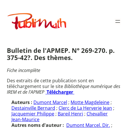
Aller
au
Publimath
contenu
Bulletin de l'APMEP. N° 269-270. p.
375-42?. Des thèmes.
Fiche incomplète
Des extraits de cette publication sont en
téléchargement sur le site
Bibliothèque numérique des
IREM et de l'APMEP
Télécharger
Auteurs :
Dumont Marcel
;
Motte Magdeleine
;
Destainville Bernard
;
Clerc de La Herverie Jean
;
Jacquemier Philippe
;
Bareil Henri
;
Chevallier
Jean-Maurice
Autres noms d'auteur :
Dumont Marcel. Dir.
;