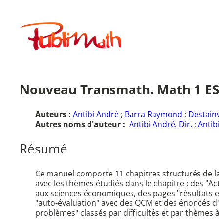
Aller
au
Publimath
contenu
Nouveau Transmath. Math 1 ES 
Auteurs :
Antibi André
;
Barra Raymond
;
Destainv
Autres noms d'auteur :
Antibi André. Dir.
;
Antib
Résumé
Ce manuel comporte 11 chapitres structurés de l
avec les thèmes étudiés dans le chapitre ; des "A
aux sciences économiques, des pages "résultats e
"auto-évaluation" avec des QCM et des énoncés d'e
problèmes" classés par difficultés et par thèmes 