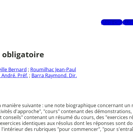
Mots-clés
Aute
obligatoire
ille Bernard
;
Roumilhac Jean-Paul
i André. Préf.
;
Barra Raymond. Dir.
a manière suivante : une note biographique concernant un m
ctivités d'approche", "cours" contenant des démonstrations
t conseils" contenant un résumé du cours, des "exercices 
xercices identiques aux résolus dont les réponses sont don
à l'intérieur des rubriques "pour commencer", "pour s'entr