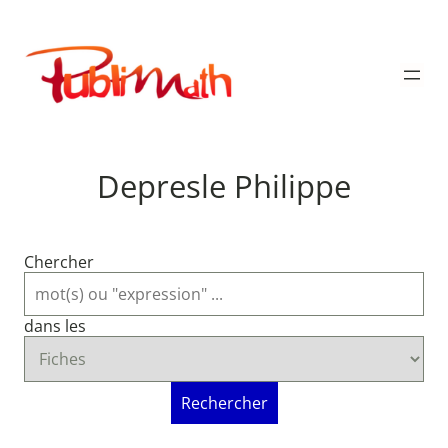
Aller
au
Publimath
contenu
Depresle Philippe
Chercher
dans les
Rechercher