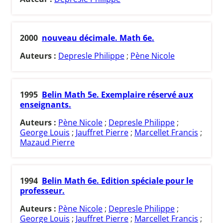
2000
nouveau décimale. Math 6e.
Auteurs :
Depresle Philippe
;
Pène Nicole
1995
Belin Math 5e. Exemplaire réservé aux
enseignants.
Auteurs :
Pène Nicole
;
Depresle Philippe
;
George Louis
;
Jauffret Pierre
;
Marcellet Francis
;
Mazaud Pierre
1994
Belin Math 6e. Edition spéciale pour le
professeur.
Auteurs :
Pène Nicole
;
Depresle Philippe
;
George Louis
;
Jauffret Pierre
;
Marcellet Francis
;