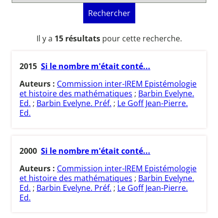
Rechercher
Il y a
15 résultats
pour cette recherche.
2015
Si le nombre m'était conté...
Auteurs :
Commission inter-IREM Epistémologie
et histoire des mathématiques
;
Barbin Evelyne.
Ed.
;
Barbin Evelyne. Préf.
;
Le Goff Jean-Pierre.
Ed.
2000
Si le nombre m'était conté...
Auteurs :
Commission inter-IREM Epistémologie
et histoire des mathématiques
;
Barbin Evelyne.
Ed.
;
Barbin Evelyne. Préf.
;
Le Goff Jean-Pierre.
Ed.