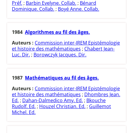
Préf.
;
Barbin Evelyne. Collab.
;
Bénard
Dominique. Collab.
;
Boyé Anne. Collab.
1984
Algorithmes au fil des âges.
Auteurs :
Commission inter-IREM Epistémologie
et histoire des mathématiques
;
Chabert Jean-
Luc. Dir.
;
Borowczyk Jacques. Dir.
1987
Mathématiques au fil des âges.
Auteurs :
Commission inter-IREM Epistémologie
et histoire des mathématiques
;
Dhombres Jean.
Ed.
;
Dahan-Dalmedico Amy. Ed.
;
Bkouche
Rudolf. Ed.
;
Houzel Christian. Ed.
;
Guillemot
Michel. Ed.