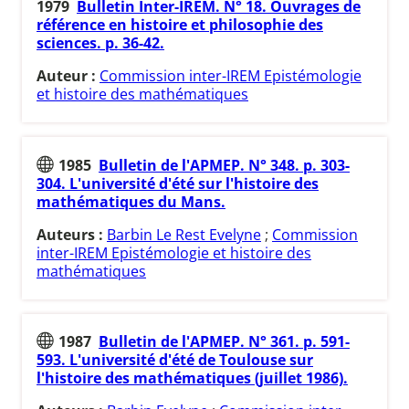
1979
Bulletin Inter-IREM. N° 18. Ouvrages de
référence en histoire et philosophie des
sciences. p. 36-42.
Auteur :
Commission inter-IREM Epistémologie
et histoire des mathématiques
1985
Bulletin de l'APMEP. N° 348. p. 303-
304. L'université d'été sur l'histoire des
mathématiques du Mans.
Auteurs :
Barbin Le Rest Evelyne
;
Commission
inter-IREM Epistémologie et histoire des
mathématiques
1987
Bulletin de l'APMEP. N° 361. p. 591-
593. L'université d'été de Toulouse sur
l'histoire des mathématiques (juillet 1986).