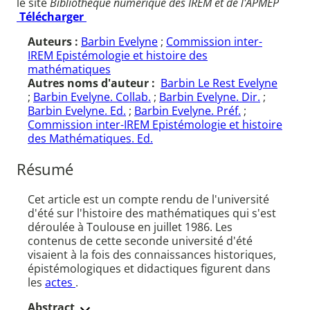
le site
Bibliothèque numérique des IREM et de l'APMEP
Télécharger
Auteurs :
Barbin Evelyne
;
Commission inter-
IREM Epistémologie et histoire des
mathématiques
Autres noms d'auteur :
Barbin Le Rest Evelyne
;
Barbin Evelyne. Collab.
;
Barbin Evelyne. Dir.
;
Barbin Evelyne. Ed.
;
Barbin Evelyne. Préf.
;
Commission inter-IREM Epistémologie et histoire
des Mathématiques. Ed.
Résumé
Cet article est un compte rendu de l'université
d'été sur l'histoire des mathématiques qui s'est
déroulée à Toulouse en juillet 1986. Les
contenus de cette seconde université d'été
visaient à la fois des connaissances historiques,
épistémologiques et didactiques figurent dans
les
actes
.
Abstract