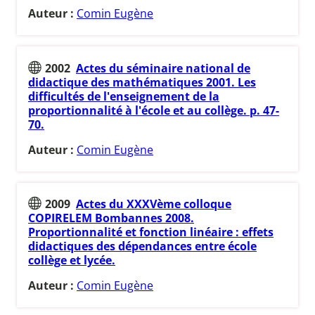
Auteur :
Comin Eugène
2002
Actes du séminaire national de
didactique des mathématiques 2001. Les
difficultés de l'enseignement de la
proportionnalité à l'école et au collège. p. 47-
70.
Auteur :
Comin Eugène
2009
Actes du XXXVème colloque
COPIRELEM Bombannes 2008.
Proportionnalité et fonction linéaire : effets
didactiques des dépendances entre école
collège et lycée.
Auteur :
Comin Eugène