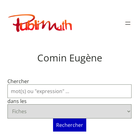
Aller
au
Publimath
contenu
Comin Eugène
Chercher
dans les
Rechercher