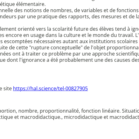
étique élémentaire.
onnelle des notions de nombres, de variables et de fonctio
andeurs par une pratique des rapports, des mesures et de l
ement orienté vers la scolarité future des élèves tend à ign
 encore en usage dans la culture et le monde du travail. 
 escomptées nécessaires autant aux institutions scolaires 
suite de cette "rupture conceptuelle" de l'objet proportionn
rnées ont à traiter ce problème par une approche scientifiq
ue dont l'ignorance a été probablement une des causes des
e site
https://hal.science/tel-00827905
ortion, nombre, proportionnalité, fonction linéaire. Situati
dactique et macrodidactique., microdidactique et macrodidac