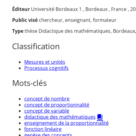
Éditeur
Université Bordeaux 1 , Bordeaux , France , 2
Public visé
chercheur, enseignant, formateur
Type
thèse Didactique des mathématiques, Bordeaux
Classification
Mesures et unités
Processus cognitifs
Mots-clés
concept de nombre
concept de proportionnalité
concept de variable
didactique des mathématiques
enseignement de la proportionnalité
fonction linéaire
genèse des concepts