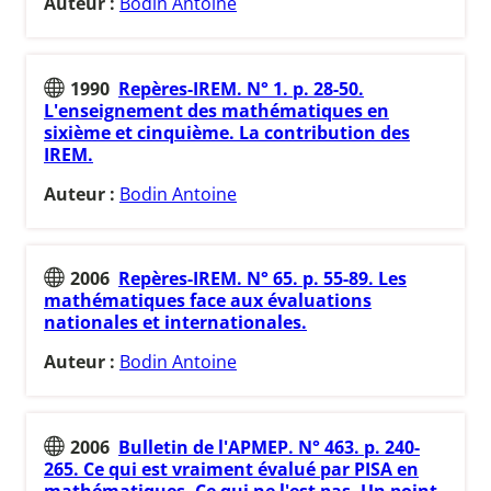
Auteur :
Bodin Antoine
1990
Repères-IREM. N° 1. p. 28-50.
L'enseignement des mathématiques en
sixième et cinquième. La contribution des
IREM.
Auteur :
Bodin Antoine
2006
Repères-IREM. N° 65. p. 55-89. Les
mathématiques face aux évaluations
nationales et internationales.
Auteur :
Bodin Antoine
2006
Bulletin de l'APMEP. N° 463. p. 240-
265. Ce qui est vraiment évalué par PISA en
mathématiques. Ce qui ne l'est pas. Un point