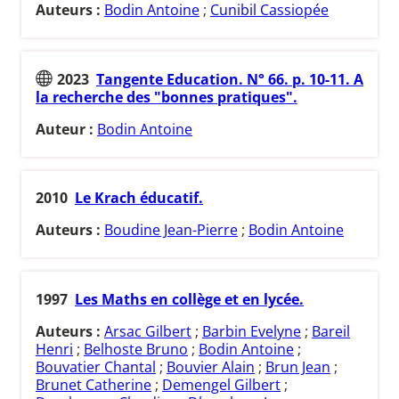
Auteurs :
Bodin Antoine
;
Cunibil Cassiopée
2023
Tangente Education. N° 66. p. 10-11. A
la recherche des "bonnes pratiques".
Auteur :
Bodin Antoine
2010
Le Krach éducatif.
Auteurs :
Boudine Jean-Pierre
;
Bodin Antoine
1997
Les Maths en collège et en lycée.
Auteurs :
Arsac Gilbert
;
Barbin Evelyne
;
Bareil
Henri
;
Belhoste Bruno
;
Bodin Antoine
;
Bouvatier Chantal
;
Bouvier Alain
;
Brun Jean
;
Brunet Catherine
;
Demengel Gilbert
;