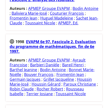
Auteurs :
APMEP Groupe EVAPM
;
Bodin Antoine
;
Baliviera Marie-José
;
Couturier François
;
Fromentin Jean
;
Huguel Madeleine
;
Sachet Jean-
Claude
;
Toussaint Nicole
;
APMEP. Ed.
1998
EVAPM 6e 97. Fascicule 2. Evaluation
du programme de mathématiques, fin de 6e
1997.
Auteurs :
APMEP Groupe EVAPM
;
Ayrault
Françoise
;
Barbieri Danièle
;
Bareil Henri
;
Barthel Jeanine
;
Bodin Antoine
;
Bonnet Marie-
Noëlle
;
Bouyer François
;
Fromentin Jean
;
Germain Jacques
;
Grillet Jacqueline
;
Houssin
Marie-José
;
Houssin Gérard
;
Paroux Christiane
;
Robin Claude
;
Rocher Robert
;
Rousseau
Isabelle
;
Terrier Josiane
;
Toussaint Nicole