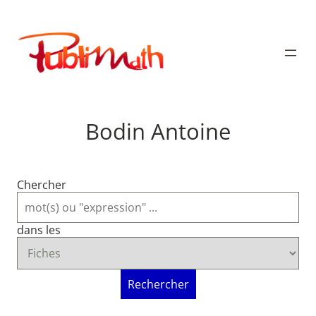
Aller
au
Publimath
contenu
Bodin Antoine
Chercher
dans les
Rechercher