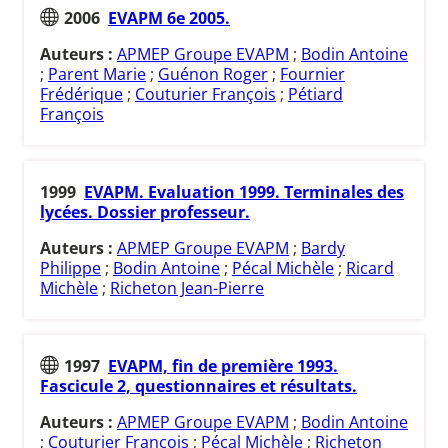
2006
EVAPM 6e 2005.
Auteurs :
APMEP Groupe EVAPM
;
Bodin Antoine
;
Parent Marie
;
Guénon Roger
;
Fournier
Frédérique
;
Couturier François
;
Pétiard
François
1999
EVAPM. Evaluation 1999. Terminales des
lycées. Dossier professeur.
Auteurs :
APMEP Groupe EVAPM
;
Bardy
Philippe
;
Bodin Antoine
;
Pécal Michèle
;
Ricard
Michèle
;
Richeton Jean-Pierre
1997
EVAPM, fin de première 1993.
Fascicule 2, questionnaires et résultats.
Auteurs :
APMEP Groupe EVAPM
;
Bodin Antoine
;
Couturier François
;
Pécal Michèle
;
Richeton