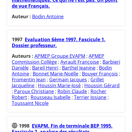
de vue Français.
Auteur :
Bodin Antoine
1997
Evaluation 6ème 1997. Fascicule 1.
Dossier professeur.
Auteurs :
APMEP Groupe EVAPM
;
APMEP
Commission Collège
;
Ayrault Françoise
;
Barbieri
Danièle
;
Bareil Henri
;
Barthel Jeanine
;
Bodin
Antoine
;
Bonnet Marie-Noëlle
;
Bouyer François
;
Fromentin Jean
;
Germain Jacques
;
Grillet
Jacqueline
;
Houssin Marie-José
;
Houssin Gérard
;
Paroux Christiane
;
Robin Claude
;
Rocher
Robert
;
Rousseau Isabelle
;
Terrier Josiane
;
Toussaint Nicole
1998
EVAPM. Fin de terminale BEP 1995.
Fascicule 2, analyse des résultats.