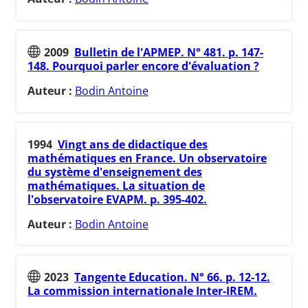
2009
Bulletin de l'APMEP. N° 481. p. 147-
148. Pourquoi parler encore d'évaluation ?
Auteur :
Bodin Antoine
1994
Vingt ans de didactique des
mathématiques en France. Un observatoire
du système d'enseignement des
mathématiques. La situation de
l'observatoire EVAPM. p. 395-402.
Auteur :
Bodin Antoine
2023
Tangente Education. N° 66. p. 12-12.
La commission internationale Inter-IREM.