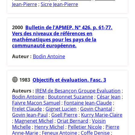
Jean-Pierre
;
Sicre Jean-Pierre
2000
Bulletin de l'APMEP. N° 426. p. 61-77.
Vers des niveaux de références en
mathématiques pour les pays de la
communauté européenne.
Auteur :
Bodin Antoine
1983
Objectifs et évaluation. Fasc. 3
Auteurs :
IREM de Besançon Groupe Evaluation
;
Bodin Antoine
;
Boutonnet Suzanne
;
César Jean
;
Faivre Macon Samuel
;
Fontaine Jean-Claude
;
Frelet Claude
;
Gignet Lucien
;
Govin Chantal
;
Govin Jean-Paul
;
Gsell Pierre
;
Kurry Marie-Claire
;
Magnenet Michel
;
Oriat Bernard
;
Voisin
Michelle
;
Henry Michel
;
Pelletier Nicole
;
Pierre
Anne-Marie
;
Feneux Antoine
;
Coffe Denise
;