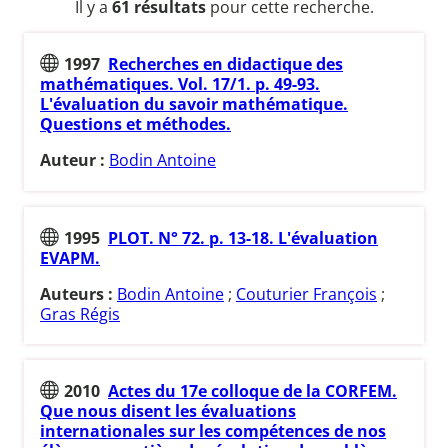
Il y a
61 résultats
pour cette recherche.
1997
Recherches en didactique des
mathématiques. Vol. 17/1. p. 49-93.
L'évaluation du savoir mathématique.
Questions et méthodes.
Auteur :
Bodin Antoine
1995
PLOT. N° 72. p. 13-18. L'évaluation
EVAPM.
Auteurs :
Bodin Antoine
;
Couturier François
;
Gras Régis
2010
Actes du 17e colloque de la CORFEM.
Que nous disent les évaluations
internationales sur les compétences de nos