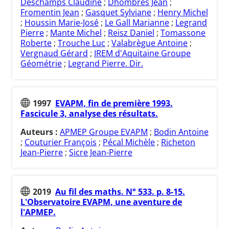
Deschamps Claudine
;
Dhombres Jean
;
Fromentin Jean
;
Gasquet Sylviane
;
Henry Michel
;
Houssin Marie-José
;
Le Gall Marianne
;
Legrand
Pierre
;
Mante Michel
;
Reisz Daniel
;
Tomassone
Roberte
;
Trouche Luc
;
Valabrègue Antoine
;
Vergnaud Gérard
;
IREM d'Aquitaine Groupe
Géométrie
;
Legrand Pierre. Dir.
1997
EVAPM, fin de première 1993.
Fascicule 3, analyse des résultats.
Auteurs :
APMEP Groupe EVAPM
;
Bodin Antoine
;
Couturier François
;
Pécal Michèle
;
Richeton
Jean-Pierre
;
Sicre Jean-Pierre
2019
Au fil des maths. N° 533. p. 8-15.
L'Observatoire EVAPM, une aventure de
l'APMEP.