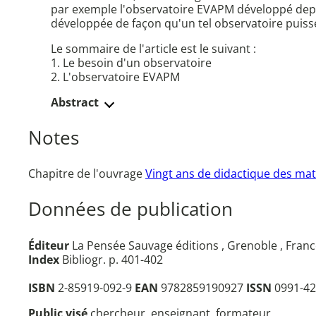
par exemple l'observatoire EVAPM développé depuis
développée de façon qu'un tel observatoire puisse 
Le sommaire de l'article est le suivant :
1. Le besoin d'un observatoire
2. L'observatoire EVAPM
Abstract
Notes
Chapitre de l'ouvrage
Vingt ans de didactique des ma
Données de publication
Éditeur
La Pensée Sauvage éditions , Grenoble , Franc
Index
Bibliogr. p. 401-402
ISBN
2-85919-092-9
EAN
9782859190927
ISSN
0991-42
Public visé
chercheur, enseignant, formateur