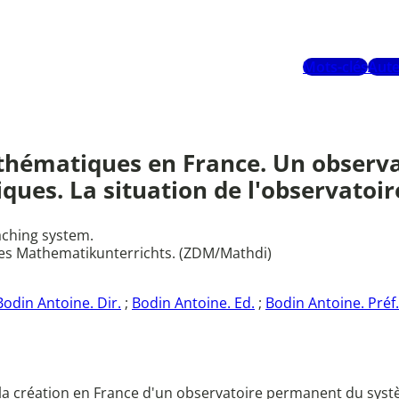
Mots-clés
Aute
athématiques en France. Un observ
es. La situation de l'observatoir
aching system.
es Mathematikunterrichts. (ZDM/Mathdi)
Bodin Antoine. Dir.
;
Bodin Antoine. Ed.
;
Bodin Antoine. Préf.
 de la création en France d'un observatoire permanent du