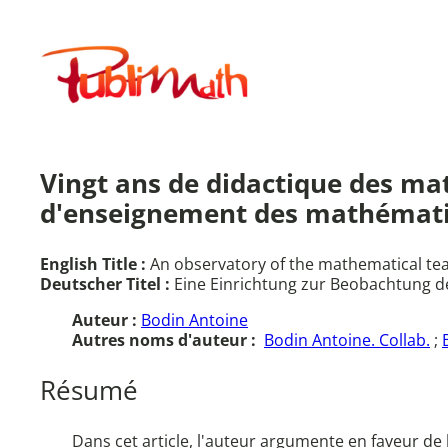
Aller
au
Publimath
contenu
Vingt ans de didactique des m
d'enseignement des mathématiqu
English Title :
An observatory of the mathematical te
Deutscher Titel :
Eine Einrichtung zur Beobachtung d
Auteur :
Bodin Antoine
Autres noms d'auteur :
Bodin Antoine. Collab.
;
Résumé
Dans cet article, l'auteur argumente en faveur