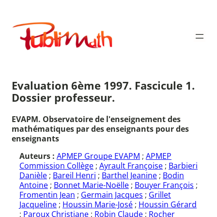
Aller
au
Publimath
contenu
Evaluation 6ème 1997. Fascicule 1.
Dossier professeur.
EVAPM. Observatoire de l'enseignement des
mathématiques par des enseignants pour des
enseignants
Auteurs :
APMEP Groupe EVAPM
;
APMEP
Commission Collège
;
Ayrault Françoise
;
Barbieri
Danièle
;
Bareil Henri
;
Barthel Jeanine
;
Bodin
Antoine
;
Bonnet Marie-Noëlle
;
Bouyer François
;
Fromentin Jean
;
Germain Jacques
;
Grillet
Jacqueline
;
Houssin Marie-José
;
Houssin Gérard
;
Paroux Christiane
;
Robin Claude
;
Rocher