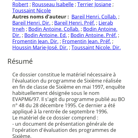
Robert
;
Rousseau Isabelle
;
Terrier Josiane
;
Toussaint Nicole
Autres noms d'auteur :
Bareil Henri. Collab.
;
Bareil Henri. Dir.
;
Bareil Henri. Préf.
;
Lierab
Irneh
;
Bodin Antoine. Collab.
;
Bodin Antoine.
Dir.
;
Bodin Antoine. Ed.
;
Bodin Antoine. Préf.
;
Fromentin Jean. Dir.
;
Fromentin Jean. Préf.
;
Houssin Marie-José. Dir.
;
Toussaint Nicole. Dir.
Résumé
Ce dossier constitue le matériel nécessaire à
l'évaluation du programme de Sixième réalisée
en fin de classe de Sixième en mai 1997, enquête
habituellement désignée sous le nom
EVAPM6/97. Il s'agit du programme publié au BO
n° 48 du 28 décembre 1995. Ce dernier a été
appliqué à la rentrée de septembre 1996.
Le matériel de ce dossier comprend :
- un document de présentation générale de
l'opération d'évaluation des programmes de
Sixième,