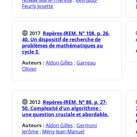
Nowak Marie-Thérèse
;
Reynaud-
Feurly Josette
2017
Repères-IREM. N° 108. p. 26-
40. Un dispositif de recherche de
problèmes de mathématiques au
cycle 3.
Auteurs :
Aldon Gilles
;
Garreau
Olivier
2012
Repères-IREM. N° 86. p. 27-
50. Complexité d'un algorithme :
une question cruciale et abordable.
Auteurs :
Aldon Gilles
;
Germoni
Jerôme
;
Mény Jean-Manuel