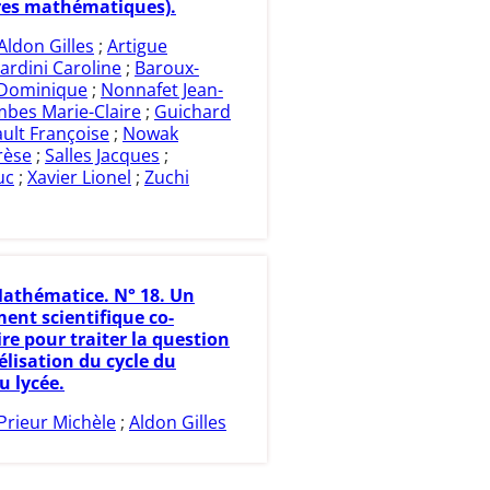
res mathématiques).
Aldon Gilles
;
Artigue
ardini Caroline
;
Baroux-
Dominique
;
Nonnafet Jean-
bes Marie-Claire
;
Guichard
ult Françoise
;
Nowak
rèse
;
Salles Jacques
;
uc
;
Xavier Lionel
;
Zuchi
athématice. N° 18. Un
ent scientifique co-
ire pour traiter la question
élisation du cycle du
u lycée.
Prieur Michèle
;
Aldon Gilles