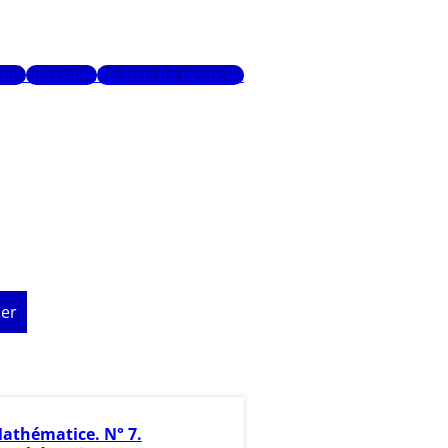
urs
Glossaire
Recherche avancée
er
athématice. N° 7.