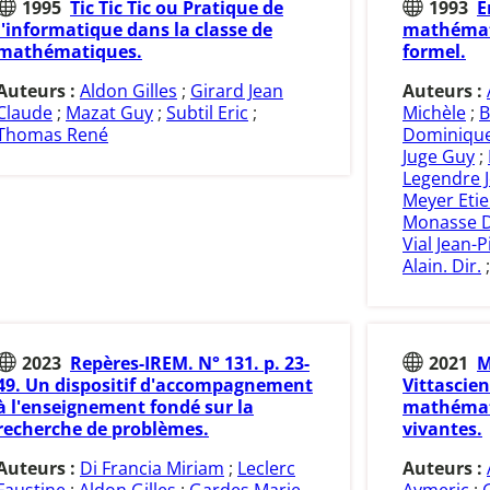
1995
Tic Tic Tic ou Pratique de
1993
E
l'informatique dans la classe de
mathémati
mathématiques.
formel.
Auteurs :
Aldon Gilles
;
Girard Jean
Auteurs :
Claude
;
Mazat Guy
;
Subtil Eric
;
Michèle
;
B
Thomas René
Dominiqu
Juge Guy
;
Legendre J
Meyer Eti
Monasse D
Vial Jean-P
Alain. Dir.
2023
Repères-IREM. N° 131. p. 23-
2021
M
49. Un dispositif d'accompagnement
Vittascien
à l'enseignement fondé sur la
mathémati
recherche de problèmes.
vivantes.
Auteurs :
Di Francia Miriam
;
Leclerc
Auteurs :