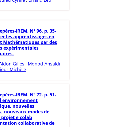
Guieu Cyrille
;
Briand Léo
epères-IREM. N° 96. p. 35-
ler les apprentissages en
et Mathématiques par des
s expérimentales
naires.
Aldon Gilles
;
Monod-Ansaldi
ieur Michèle
epères-IREM. N° 72. p. 51-
l environnement
ique, nouvelles
s, nouveaux modes de
e projet e-colab
ntation collaborative de