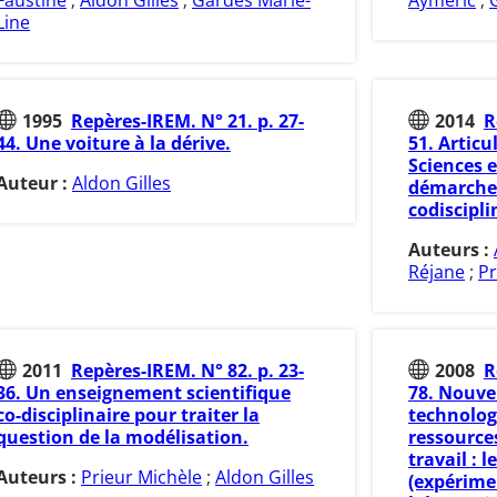
Faustine
;
Aldon Gilles
;
Gardes Marie-
Aymeric
;
Line
1995
Repères-IREM. N° 21. p. 27-
2014
R
44. Une voiture à la dérive.
51. Articu
Sciences 
Auteur :
Aldon Gilles
démarche
codiscipli
Auteurs :
Réjane
;
Pr
2011
Repères-IREM. N° 82. p. 23-
2008
R
36. Un enseignement scientifique
78. Nouve
co-disciplinaire pour traiter la
technolog
question de la modélisation.
ressource
travail : l
Auteurs :
Prieur Michèle
;
Aldon Gilles
(expérime