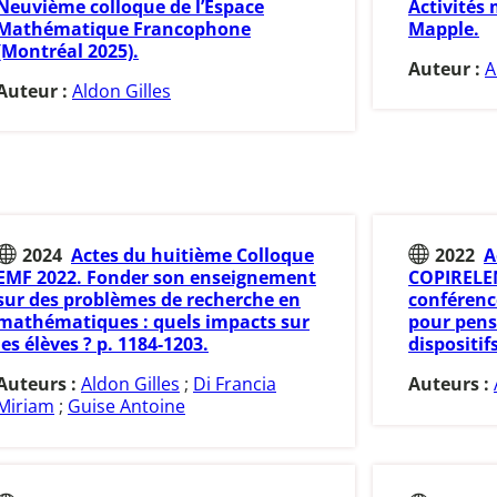
Neuvième colloque de l’Espace
Activités
Mathématique Francophone
Mapple.
(Montréal 2025).
Auteur :
A
Auteur :
Aldon Gilles
2024
Actes du huitième Colloque
2022
A
EMF 2022. Fonder son enseignement
COPIRELEM
sur des problèmes de recherche en
conférenc
mathématiques : quels impacts sur
pour pens
les élèves ? p. 1184-1203.
dispositifs
Auteurs :
Aldon Gilles
;
Di Francia
Auteurs :
Miriam
;
Guise Antoine