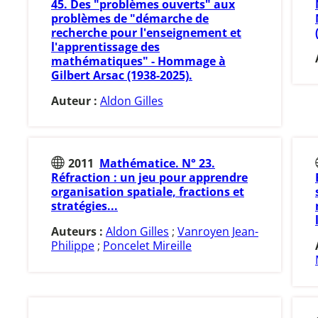
45. Des "problèmes ouverts" aux
problèmes de "démarche de
recherche pour l'enseignement et
l'apprentissage des
mathématiques" - Hommage à
Gilbert Arsac (1938-2025).
Auteur :
Aldon Gilles
2011
Mathématice. N° 23.
Réfraction : un jeu pour apprendre
organisation spatiale, fractions et
stratégies...
Auteurs :
Aldon Gilles
;
Vanroyen Jean-
Philippe
;
Poncelet Mireille