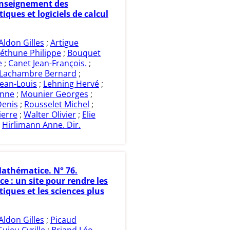
nseignement des
ques et logiciels de calcul
Aldon Gilles
;
Artigue
éthune Philippe
;
Bouquet
e
;
Canet Jean-François.
;
Lachambre Bernard
;
ean-Louis
;
Lehning Hervé
;
enne
;
Mounier Georges
;
enis
;
Rousselet Michel
;
ierre
;
Walter Olivier
;
Elie
;
Hirlimann Anne. Dir.
athématice. N° 76.
ce : un site pour rendre les
ques et les sciences plus
Aldon Gilles
;
Picaud