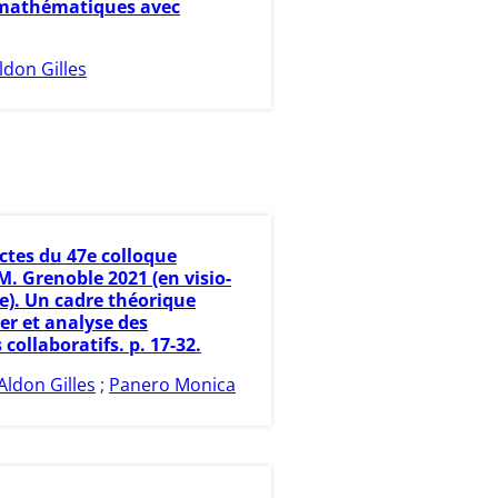
 mathématiques avec
ldon Gilles
ctes du 47e colloque
. Grenoble 2021 (en visio-
e). Un cadre théorique
er et analyse des
 collaboratifs. p. 17-32.
Aldon Gilles
;
Panero Monica