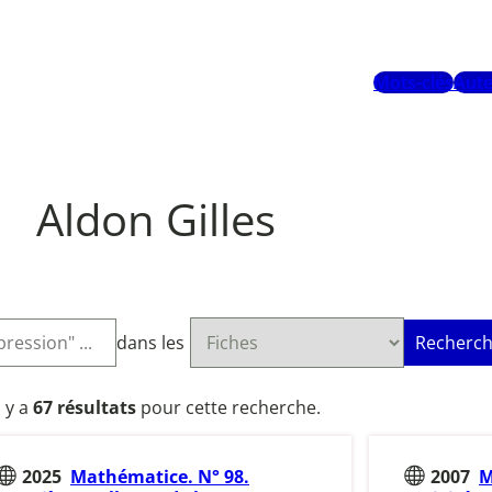
Mots-clés
Aute
Aldon Gilles
dans les
Recherch
l y a
67 résultats
pour cette recherche.
2025
Mathématice. N° 98.
2007
M