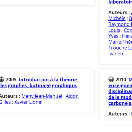
laboratoi
Auteurs :
Michèle
;
B
Raymond 
Louis
;
Com
Yves
;
Héra
Marie-Thé
Trouche L
Ivanete
2005
Introduction à la théorie
2010
M
des graphes, butinage graphique.
enseignem
disciplina
Auteurs :
Mény Jean-Manuel
;
Aldon
de la mod
Gilles
;
Xavier Lionel
carbone a
Auteurs :