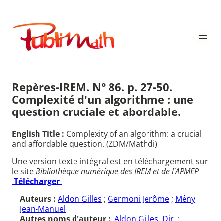
Aller
au
Publimath
contenu
Repères-IREM. N° 86. p. 27-50.
Complexité d'un algorithme : une
question cruciale et abordable.
English Title :
Complexity of an algorithm: a crucial
and affordable question. (ZDM/Mathdi)
Une version texte intégral est en téléchargement sur
le site
Bibliothèque numérique des IREM et de l'APMEP
Télécharger
Auteurs :
Aldon Gilles
;
Germoni Jerôme
;
Mény
Jean-Manuel
Autres noms d'auteur :
Aldon Gilles. Dir.
;