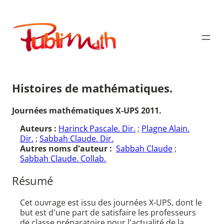
Aller
au
Publimath
contenu
Histoires de mathématiques.
Journées mathématiques X-UPS 2011.
Auteurs :
Harinck Pascale. Dir.
;
Plagne Alain.
Dir.
;
Sabbah Claude. Dir.
Autres noms d'auteur :
Sabbah Claude
;
Sabbah Claude. Collab.
Résumé
Cet ouvrage est issu des journées X-UPS, dont le
but est d'une part de satisfaire les professeurs
de classe préparatoire pour l'actualité de la