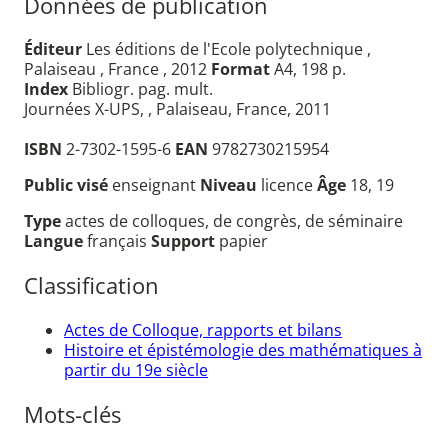
Données de publication
Éditeur
Les éditions de l'Ecole polytechnique ,
Palaiseau , France , 2012
Format
A4, 198 p.
Index
Bibliogr. pag. mult.
Journées X-UPS, , Palaiseau, France, 2011
ISBN
2-7302-1595-6
EAN
9782730215954
Public visé
enseignant
Niveau
licence
Âge
18, 19
Type
actes de colloques, de congrès, de séminaire
Langue
français
Support
papier
Classification
Actes de Colloque, rapports et bilans
Histoire et épistémologie des mathématiques à
partir du 19e siècle
Mots-clés