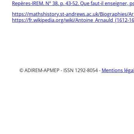
Repères-IREM. N° 38. p. 43-52. Que faut-il enseigner, 
https://mathshistory.st-andrews.ac.uk/Biographies/A
https://fr.wikipedia.org/wiki/Antoine_Arnauld_(1612-1
© ADIREM-APMEP - ISSN 1292-8054 -
Mentions léga