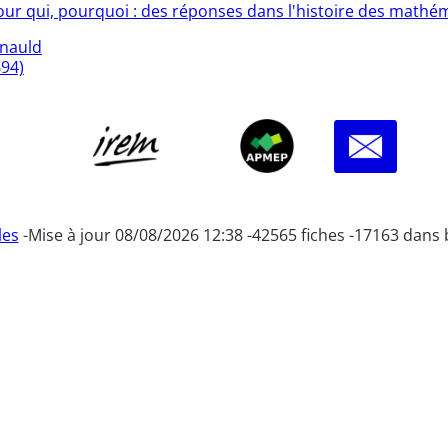
pour qui, pourquoi : des réponses dans l'histoire des mathé
rnauld
694)
les
-
Mise à jour 08/08/2026 12:38 -
42565 fiches -
17163 dans 