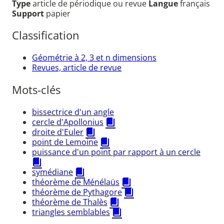
Type
article de périodique ou revue
Langue
français
Support
papier
Classification
Géométrie à 2, 3 et n dimensions
Revues, article de revue
Mots-clés
bissectrice d'un angle
cercle d'Apollonius
droite d'Euler
point de Lemoine
puissance d'un point par rapport à un cercle
symédiane
théorème de Ménélaüs
théorème de Pythagore
théorème de Thalès
triangles semblables