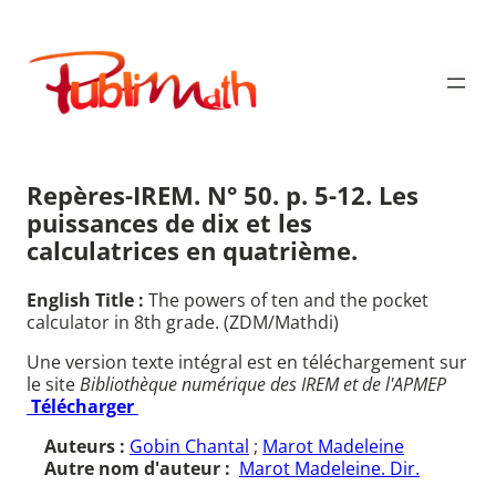
Aller
au
Publimath
contenu
Repères-IREM. N° 50. p. 5-12. Les
puissances de dix et les
calculatrices en quatrième.
English Title :
The powers of ten and the pocket
calculator in 8th grade. (ZDM/Mathdi)
Une version texte intégral est en téléchargement sur
le site
Bibliothèque numérique des IREM et de l'APMEP
Télécharger
Auteurs :
Gobin Chantal
;
Marot Madeleine
Autre nom d'auteur :
Marot Madeleine. Dir.