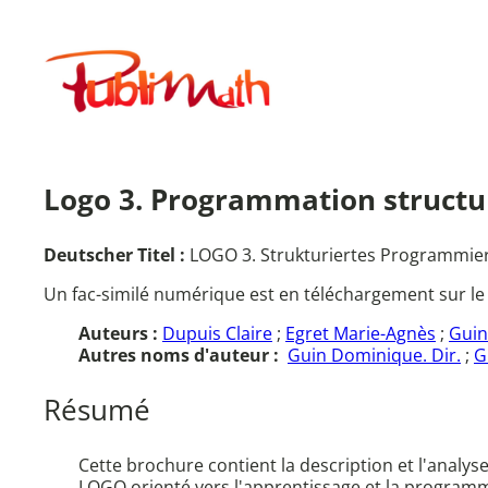
Aller
au
Publimath
contenu
Logo 3. Programmation structur
Deutscher Titel :
LOGO 3. Strukturiertes Programmie
Un fac-similé numérique est en téléchargement sur le
Auteurs :
Dupuis Claire
;
Egret Marie-Agnès
;
Guin
Autres noms d'auteur :
Guin Dominique. Dir.
;
G
Résumé
Cette brochure contient la description et l'ana
LOGO orienté vers l'apprentissage et la programmat