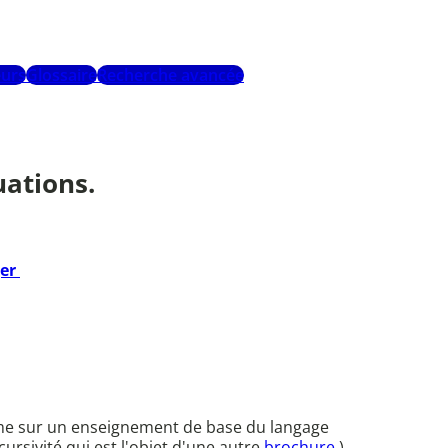
urs
Glossaire
Recherche avancée
uations.
ger
ème sur un enseignement de base du langage
ursivité qui est l'objet d'une autre
brochure
).