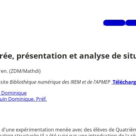
Mots-clés
Aute
ée, présentation et analyse de sit
ren. (ZDM/Mathdi)
 site
Bibliothèque numérique des IREM et de l'APMEP
Téléchar
 Dominique
uin Dominique. Préf.
lyse d'une expérimentation menée avec des élèves de Quatri
ion structurée (il a été suivi par une introduction de la réc