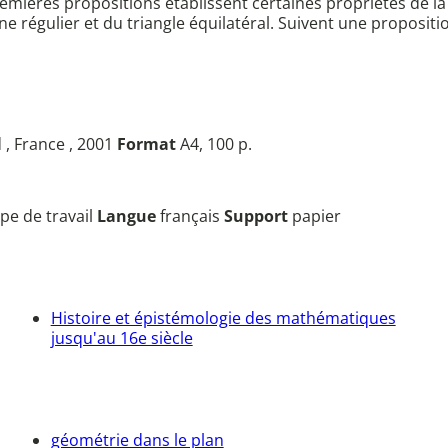
premières propositions établissent certaines propriétés de l
 régulier et du triangle équilatéral. Suivent une propositi
 , France , 2001
Format
A4, 100 p.
pe de travail
Langue
français
Support
papier
Histoire et épistémologie des mathématiques
jusqu'au 16e siècle
géométrie dans le plan