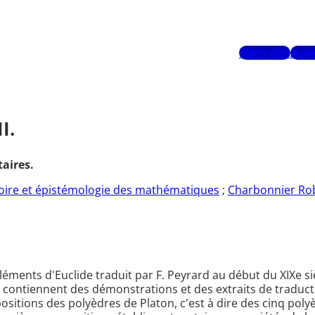
Mots-clés
Aute
I.
aires.
oire et épistémologie des mathématiques
;
Charbonnier Ro
s Eléments d'Euclide traduit par F. Peyrard au début du XIX
 contiennent des démonstrations et des extraits de traducti
opositions des polyèdres de Platon, c'est à dire des cinq poly