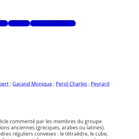
urs
Glossaire
Recherche avancée
bert
;
Garand Monique
;
Perol Charles
;
Peyrard
e siècle commenté par les membres du groupe
ons anciennes (grecques, arabes ou latines).
èdres réguliers convexes : le tétraèdre, le cube,