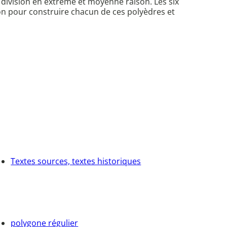
a division en extrême et moyenne raison. Les six
on pour construire chacun de ces polyèdres et
Textes sources, textes historiques
polygone régulier