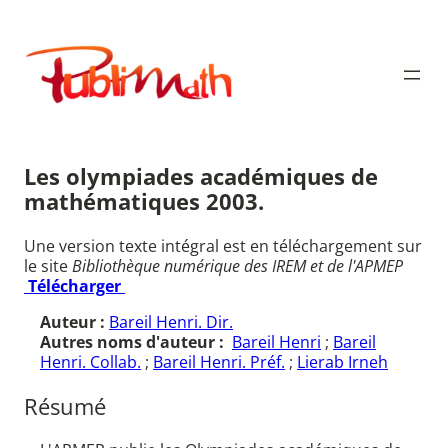
Aller
au
Publimath
contenu
Les olympiades académiques de
mathématiques 2003.
Une version texte intégral est en téléchargement sur
le site
Bibliothèque numérique des IREM et de l'APMEP
Télécharger
Auteur :
Bareil Henri. Dir.
Autres noms d'auteur :
Bareil Henri
;
Bareil
Henri. Collab.
;
Bareil Henri. Préf.
;
Lierab Irneh
Résumé