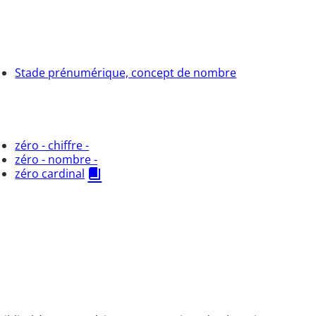
Stade prénumérique, concept de nombre
zéro - chiffre -
zéro - nombre -
zéro cardinal