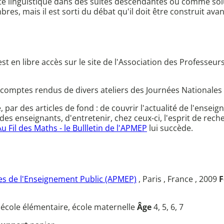
uité linguistique dans des suites descendantes ou comme sol
res, mais il est sorti du débat qu'il doit être construit avan
 Il est en libre accès sur le site de l'Association des Profe
 comptes rendus de divers ateliers des Journées Nationales
ce, par des articles de fond : de couvrir l'actualité de l'en
des enseignants, d'entretenir, chez ceux-ci, l'esprit de rec
Au Fil des Maths - le Bullletin de l'APMEP
lui succède.
s de l'Enseignement Public (APMEP)
, Paris , France , 2009
F
u
école élémentaire, école maternelle
Âge
4, 5, 6, 7