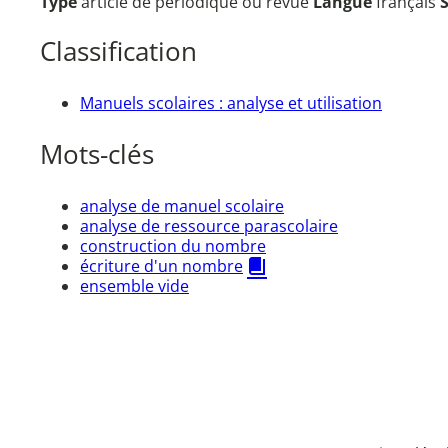
Type
article de périodique ou revue
Langue
français
Classification
Manuels scolaires : analyse et utilisation
Mots-clés
analyse de manuel scolaire
analyse de ressource parascolaire
construction du nombre
écriture d'un nombre
ensemble vide