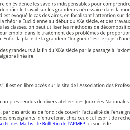
ttre en évidence les savoirs indispensables pour comprend
 identifier le travail sur les grandeurs nécessaire dans la 
 est évoqué le cas des aires, en focalisant l'attention sur 
à la théorie Euclidienne au début du XXe siècle, et des trava
s les classes, on peut utiliser les méthodes de décomposit
 leur emploi dans le traitement des problèmes de proportion
. Enfin, la place de la grandeur "longueur" est le sujet d'u
es grandeurs à la fin du XIXe siècle par le passage à l'axiom
algèbre linéaire.
s". Il est en libre accès sur le site de l'Association des P
 comptes rendus de divers ateliers des Journées Nationales
ce, par des articles de fond : de couvrir l'actualité de l'en
des enseignants, d'entretenir, chez ceux-ci, l'esprit de rec
Au Fil des Maths - le Bullletin de l'APMEP
lui succède.