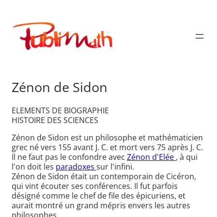
Aller
au
Publimath
contenu
Zénon de Sidon
ELEMENTS DE BIOGRAPHIE
HISTOIRE DES SCIENCES
Zénon de Sidon est un philosophe et mathématicien
grec né vers 155 avant J. C. et mort vers 75 après J. C.
Il ne faut pas le confondre avec
Zénon d'Elée
, à qui
l'on doit les
paradoxes
sur l'infini.
Zénon de Sidon était un contemporain de Cicéron,
qui vint écouter ses conférences. Il fut parfois
désigné comme le chef de file des épicuriens, et
aurait montré un grand mépris envers les autres
philosophes.