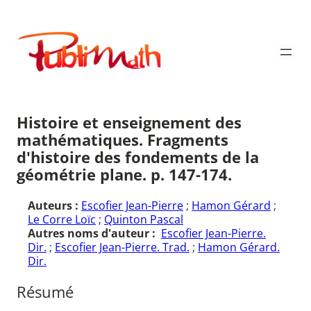
Aller
au
Publimath
contenu
Histoire et enseignement des
mathématiques. Fragments
d'histoire des fondements de la
géométrie plane. p. 147-174.
Auteurs :
Escofier Jean-Pierre
;
Hamon Gérard
;
Le Corre Loïc
;
Quinton Pascal
Autres noms d'auteur :
Escofier Jean-Pierre.
Dir.
;
Escofier Jean-Pierre. Trad.
;
Hamon Gérard.
Dir.
Résumé