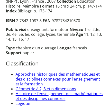
(INRP) , Lyon , France , 2007
Collection
Education,
Histoire, Mémoire
Format
16 cm x 24 cm, p. 147-174
Index
Bibliogr. p. 173-174
ISBN
2-7342-1087-8
EAN
9782734210870
Public visé
enseignant, formateur
Niveau
1re, 2de,
3e, 4e, 5e, 6e, collège, lycée, terminale
Âge
11, 12, 13,
14, 15, 16, 17
Type
chapitre d’un ouvrage
Langue
français
Support
papier
Classification
Approches historiques des mathématiques et
des disciplines connexes pour l'enseignement
et la formation
Géométrie à 2, 3 et n dimensions
Histoire de l'enseignement des mathématiques
et des disciplines connexes
Logique