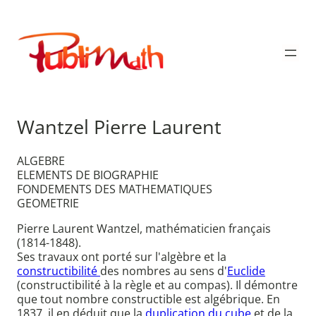
Aller
au
Publimath
contenu
Wantzel Pierre Laurent
ALGEBRE
ELEMENTS DE BIOGRAPHIE
FONDEMENTS DES MATHEMATIQUES
GEOMETRIE
Pierre Laurent Wantzel, mathématicien français
(1814-1848).
Ses travaux ont porté sur l'algèbre et la
constructibilité
des nombres au sens d'
Euclide
(constructibilité à la règle et au compas). Il démontre
que tout nombre constructible est algébrique. En
1837, il en déduit que la
duplication du cube
et de la