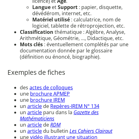
licence) et
Âge
.
Langue
et
Support
: papier, disquette,
dévédérom, internet, etc.
Matériel utilisé
: calculatrice, nom de
logiciel, tablette de rétroprojection, etc.
Classification
thématique : Algèbre, Analyse,
Arithmétique, Géométrie, ..., Didactique, etc.
Mots clés
: éventuellement complétés par une
documentation donnée par le glossaire
(définition ou énoncé, biographie).
Exemples de fiches
des
actes de colloques
une
brochure APMEP
une
brochure IREM
un
article
de
Repères-IREM N° 134
un
article
paru dans la
Gazette des
Mathématiciens
un
article
de
RDM
un
article
du bulletin
Les Cahiers Clairaut
une
vidéo illustrant une situation