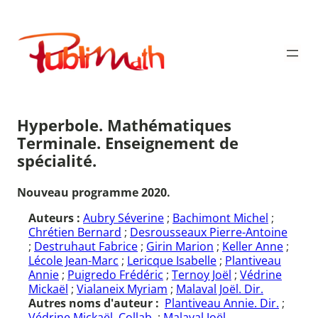
Aller
au
Publimath
contenu
Hyperbole. Mathématiques
Terminale. Enseignement de
spécialité.
Nouveau programme 2020.
Auteurs :
Aubry Séverine
;
Bachimont Michel
;
Chrétien Bernard
;
Desrousseaux Pierre-Antoine
;
Destruhaut Fabrice
;
Girin Marion
;
Keller Anne
;
Lécole Jean-Marc
;
Lericque Isabelle
;
Plantiveau
Annie
;
Puigredo Frédéric
;
Ternoy Joël
;
Védrine
Mickaël
;
Vialaneix Myriam
;
Malaval Joël. Dir.
Autres noms d'auteur :
Plantiveau Annie. Dir.
;
Védrine Mickaël. Collab.
;
Malaval Joël