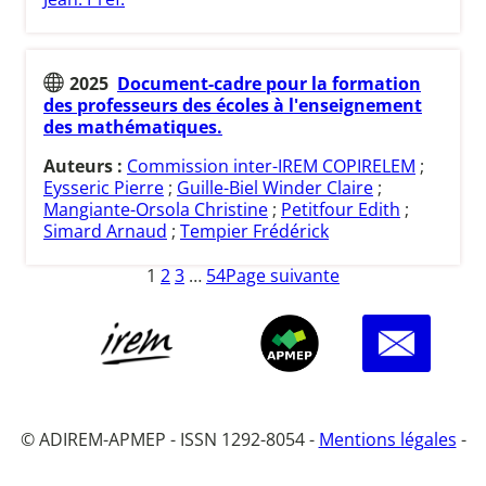
2025
Document-cadre pour la formation
des professeurs des écoles à l'enseignement
des mathématiques.
Auteurs :
Commission inter-IREM COPIRELEM
;
Eysseric Pierre
;
Guille-Biel Winder Claire
;
Mangiante-Orsola Christine
;
Petitfour Edith
;
Simard Arnaud
;
Tempier Frédérick
1
2
3
…
54
Page suivante
© ADIREM-APMEP - ISSN 1292-8054 -
Mentions légales
-