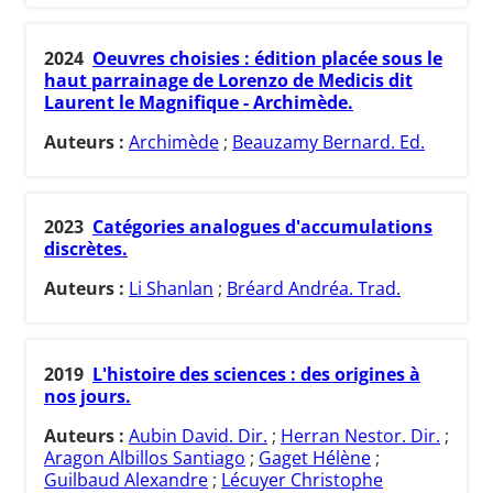
2024
Oeuvres choisies : édition placée sous le
haut parrainage de Lorenzo de Medicis dit
Laurent le Magnifique - Archimède.
Auteurs :
Archimède
;
Beauzamy Bernard. Ed.
2023
Catégories analogues d'accumulations
discrètes.
Auteurs :
Li Shanlan
;
Bréard Andréa. Trad.
2019
L'histoire des sciences : des origines à
nos jours.
Auteurs :
Aubin David. Dir.
;
Herran Nestor. Dir.
;
Aragon Albillos Santiago
;
Gaget Hélène
;
Guilbaud Alexandre
;
Lécuyer Christophe