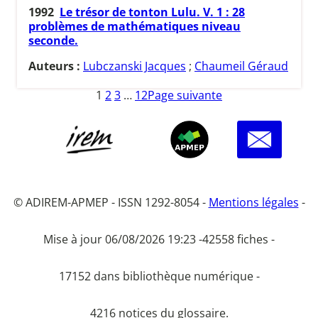
1992
Le trésor de tonton Lulu. V. 1 : 28
problèmes de mathématiques niveau
seconde.
Auteurs :
Lubczanski Jacques
;
Chaumeil Géraud
1
2
3
…
12
Page suivante
© ADIREM-APMEP - ISSN 1292-8054 -
Mentions légales
-
Mise à jour 06/08/2026 19:23 -
42558 fiches -
17152 dans bibliothèque numérique -
4216 notices du glossaire.