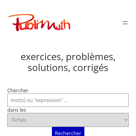
Aller
au
Publimath
contenu
exercices, problèmes,
solutions, corrigés
Chercher
dans les
Rechercher