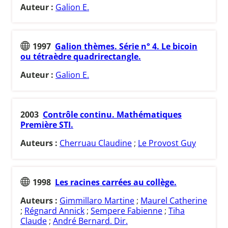
Auteur :
Galion E.
1997
Galion thèmes. Série n° 4. Le bicoin
ou tétraèdre quadrirectangle.
Auteur :
Galion E.
2003
Contrôle continu. Mathématiques
Première STI.
Auteurs :
Cherruau Claudine
;
Le Provost Guy
1998
Les racines carrées au collège.
Auteurs :
Gimmillaro Martine
;
Maurel Catherine
;
Régnard Annick
;
Sempere Fabienne
;
Tiha
Claude
;
André Bernard. Dir.