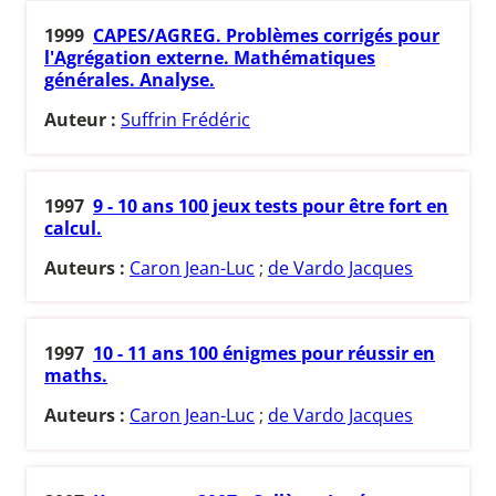
1999
CAPES/AGREG. Problèmes corrigés pour
l'Agrégation externe. Mathématiques
générales. Analyse.
Auteur :
Suffrin Frédéric
1997
9 - 10 ans 100 jeux tests pour être fort en
calcul.
Auteurs :
Caron Jean-Luc
;
de Vardo Jacques
1997
10 - 11 ans 100 énigmes pour réussir en
maths.
Auteurs :
Caron Jean-Luc
;
de Vardo Jacques