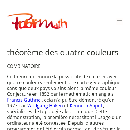
Aller
au
Publimath
contenu
théorème des quatre couleurs
COMBINATOIRE
Ce théorème énonce la possibilité de colorier avec
quatre couleurs seulement une carte géographique
sans que deux pays voisins aient la même couleur.
Conjecturé en 1852 par le mathématicien anglais
Francis Guthrie
, cela n'a pu être démontré qu'en
1977 par
Wolfgang Haken
et
Kenneth Appel
,
spécialistes de topologie algorithmique. Cette
démonstration, la première nécessitant l'usage d'un
ordinateur a été contestée. Depuis, d'autres
programmes ont été écrits permettant de vérifier la