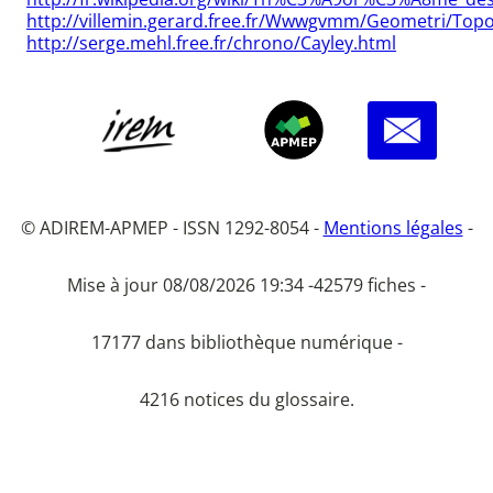
http://villemin.gerard.free.fr/Wwwgvmm/Geometri/T
http://serge.mehl.free.fr/chrono/Cayley.html
© ADIREM-APMEP - ISSN 1292-8054 -
Mentions légales
-
Mise à jour 08/08/2026 19:34 -
42579 fiches -
17177 dans bibliothèque numérique -
4216 notices du glossaire.