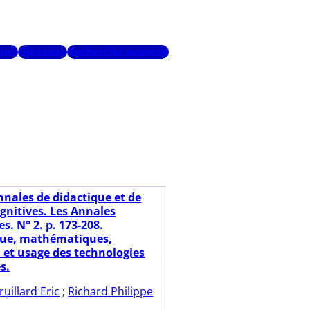
urs
Glossaire
Recherche avancée
nnales de didactique et de
gnitives. Les Annales
. N° 2. p. 173-208.
que, mathématiques,
 et usage des technologies
s.
ruillard Eric
;
Richard Philippe