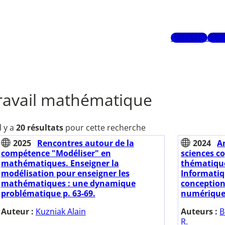
Mots-clés
Aute
ravail mathématique
Il y a
20 résultats
pour cette recherche
2025
Rencontres autour de la
2024
A
compétence "Modéliser" en
sciences co
mathématiques. Enseigner la
thématiques
modélisation pour enseigner les
Informati
mathématiques : une dynamique
conception
problématique p. 63-69.
numérique
Auteur :
Kuzniak Alain
Auteurs :
B
R.