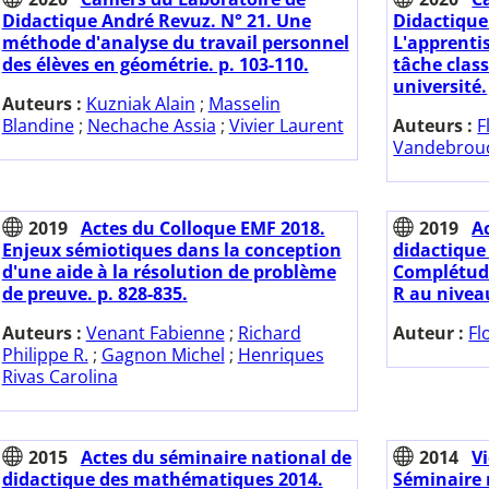
Didactique André Revuz. N° 21. Une
Didactique
méthode d'analyse du travail personnel
L'apprenti
des élèves en géométrie. p. 103-110.
tâche class
université.
Auteurs :
Kuzniak Alain
;
Masselin
Blandine
;
Nechache Assia
;
Vivier Laurent
Auteurs :
F
Vandebrouc
2019
Actes du Colloque EMF 2018.
2019
A
Enjeux sémiotiques dans la conception
didactique
d'une aide à la résolution de problème
Complétude
de preuve. p. 828-835.
R au niveau
Auteurs :
Venant Fabienne
;
Richard
Auteur :
Fl
Philippe R.
;
Gagnon Michel
;
Henriques
Rivas Carolina
2015
Actes du séminaire national de
2014
Vi
didactique des mathématiques 2014.
Séminaire 