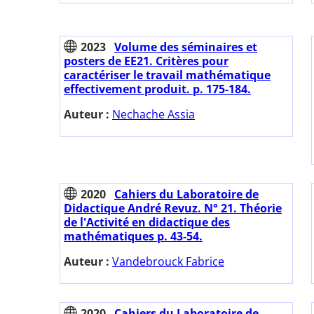
2023
Volume des séminaires et
posters de EE21. Critères pour
caractériser le travail mathématique
effectivement produit. p. 175-184.
Auteur :
Nechache Assia
2020
Cahiers du Laboratoire de
Didactique André Revuz. N° 21. Théorie
de l'Activité en didactique des
mathématiques p. 43-54.
Auteur :
Vandebrouck Fabrice
2020
Cahiers du Laboratoire de