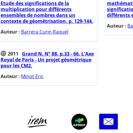
Etude des significations de la
mathémati
multiplication pour différents
significati
ensembles de nombres dans un
différents
contexte de géométrisation. p. 129-144.
Auteur :
Ba
Auteur :
Barrera Curin Raquel
2011
Grand N. N° 88. p.33 - 66. L'Axe
Royal de Paris - Un projet géométrique
pour les CM2.
Auteur :
Minot Eric