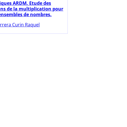
ques ARDM. Etude des
ons de la multiplication pour
 ensembles de nombres.
rrera Curin Raquel