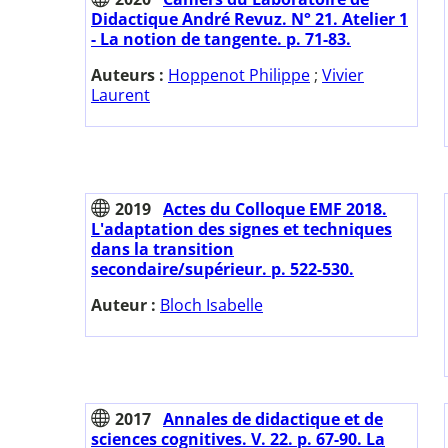
Didactique André Revuz. N° 21. Atelier 1
- La notion de tangente. p. 71-83.
Auteurs :
Hoppenot Philippe
;
Vivier
Laurent
2019
Actes du Colloque EMF 2018.
L'adaptation des signes et techniques
dans la transition
secondaire/supérieur. p. 522-530.
Auteur :
Bloch Isabelle
2017
Annales de didactique et de
sciences cognitives. V. 22. p. 67-90. La