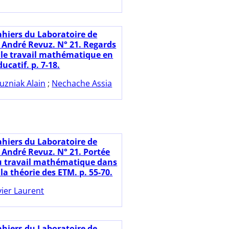
ahiers du Laboratoire de
 André Revuz. N° 21. Regards
r le travail mathématique en
ucatif. p. 7-18.
uzniak Alain
;
Nechache Assia
ahiers du Laboratoire de
 André Revuz. N° 21. Portée
u travail mathématique dans
 la théorie des ETM. p. 55-70.
vier Laurent
ahiers du Laboratoire de