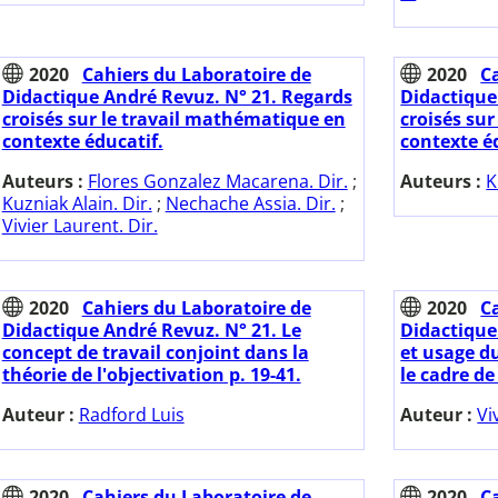
2020
Cahiers du Laboratoire de
2020
C
Didactique André Revuz. N° 21. Regards
Didactique
croisés sur le travail mathématique en
croisés su
contexte éducatif.
contexte éd
Auteurs :
Flores Gonzalez Macarena. Dir.
;
Auteurs :
K
Kuzniak Alain. Dir.
;
Nechache Assia. Dir.
;
Vivier Laurent. Dir.
2020
Cahiers du Laboratoire de
2020
C
Didactique André Revuz. N° 21. Le
Didactique
concept de travail conjoint dans la
et usage d
théorie de l'objectivation p. 19-41.
le cadre de
Auteur :
Radford Luis
Auteur :
Vi
2020
Cahiers du Laboratoire de
2020
C