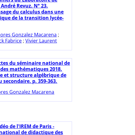
 André Revuz. N° 23.
ssage du calculus dans une
ique de la transition lycée-
lores Gonzalez Macarena
;
k Fabrice
;
Vivier Laurent
ctes du séminaire national de
 des mathématiques 2018.
 et structure algébrique de
 secondaire. p. 359-363.
ores Gonzalez Macarena
déo de l'IREM de Paris -
national de didactique des