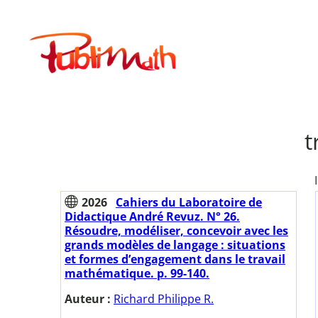
Aller
au
Publimath
contenu
t
2026
Cahiers du Laboratoire de
Didactique André Revuz. N° 26.
Résoudre, modéliser, concevoir avec les
grands modèles de langage : situations
et formes d’engagement dans le travail
mathématique. p. 99-140.
Auteur :
Richard Philippe R.