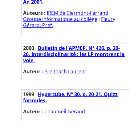
An 2001.
Auteurs :
IREM de Clermont-Ferrand
Groupe Informatique au collège
;
Fleury
Gérard. Préf.
2000
Bulletin de l'APMEP. N° 426. p. 20-
26. Interdisciplinarité : les LP montrent la
voie.
Auteur :
Breitbach Laurent
1999
Hypercube. N° 30. p. 20-21. Quizz
formules.
Auteur :
Chaumeil Géraud