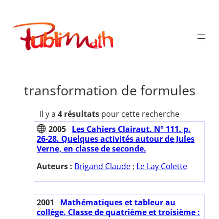
Aller
au
Publimath
contenu
transformation de formules
Il y a
4 résultats
pour cette recherche
2005
Les Cahiers Clairaut. N° 111. p.
26-28. Quelques activités autour de Jules
Verne, en classe de seconde.
Auteurs :
Brigand Claude
;
Le Lay Colette
2001
Mathématiques et tableur au
collège. Classe de quatrième et troisième :