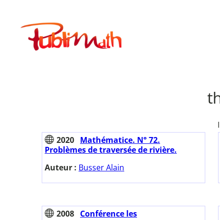
Aller
au
Publimath
contenu
t
2020
Mathématice. N° 72.
Problèmes de traversée de rivière.
Auteur :
Busser Alain
2008
Conférence les