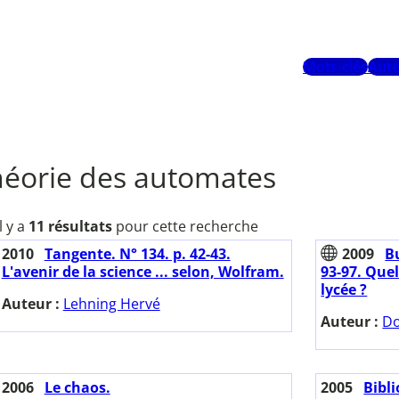
Mots-clés
Aute
héorie des automates
Il y a
11 résultats
pour cette recherche
2010
Tangente. N° 134. p. 42-43.
2009
Bu
L'avenir de la science ... selon, Wolfram.
93-97. Que
lycée ?
Auteur :
Lehning Hervé
Auteur :
Do
2006
Le chaos.
2005
Bibl