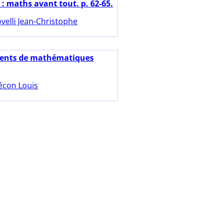
: maths avant tout. p. 62-65.
velli Jean-Christophe
ents de mathématiques
écon Louis