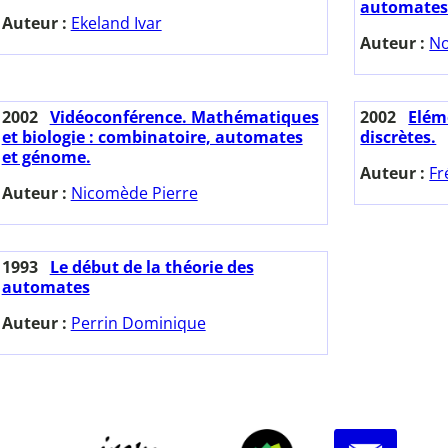
automates 
Auteur :
Ekeland Ivar
Auteur :
No
2002
Vidéoconférence. Mathématiques
2002
Elém
et biologie : combinatoire, automates
discrètes.
et génome.
Auteur :
Fr
Auteur :
Nicomède Pierre
1993
Le début de la théorie des
automates
Auteur :
Perrin Dominique