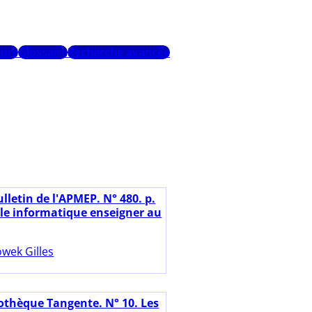
urs
Glossaire
Recherche avancée
lletin de l'APMEP. N° 480. p.
lle informatique enseigner au
wek Gilles
iothèque Tangente. N° 10. Les