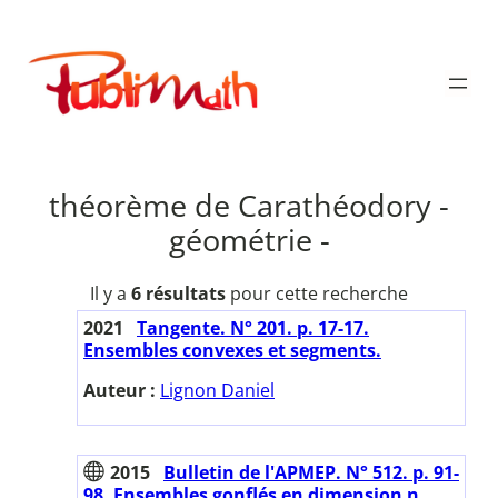
Aller
au
Publimath
contenu
théorème de Carathéodory -
géométrie -
Il y a
6 résultats
pour cette recherche
2021
Tangente. N° 201. p. 17-17.
Ensembles convexes et segments.
Auteur :
Lignon Daniel
2015
Bulletin de l'APMEP. N° 512. p. 91-
98. Ensembles gonflés en dimension n.