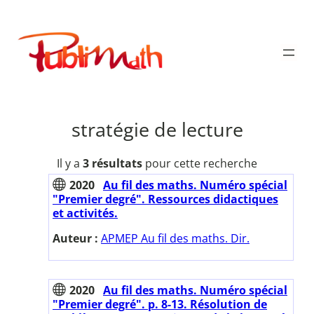
Aller
au
Publimath
contenu
stratégie de lecture
Il y a
3 résultats
pour cette recherche
2020
Au fil des maths. Numéro spécial
"Premier degré". Ressources didactiques
et activités.
Auteur :
APMEP Au fil des maths. Dir.
2020
Au fil des maths. Numéro spécial
"Premier degré". p. 8-13. Résolution de