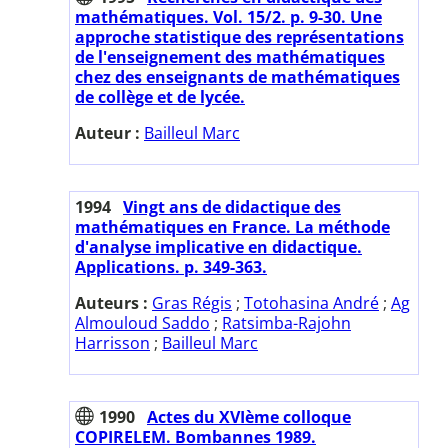
mathématiques. Vol. 15/2. p. 9-30. Une
approche statistique des représentations
de l'enseignement des mathématiques
chez des enseignants de mathématiques
de collège et de lycée.
Auteur :
Bailleul Marc
1994
Vingt ans de didactique des
mathématiques en France. La méthode
d'analyse implicative en didactique.
Applications. p. 349-363.
Auteurs :
Gras Régis
;
Totohasina André
;
Ag
Almouloud Saddo
;
Ratsimba-Rajohn
Harrisson
;
Bailleul Marc
1990
Actes du XVIème colloque
COPIRELEM. Bombannes 1989.