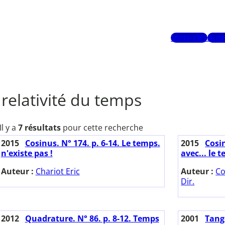
Mots-clés
Aute
relativité du temps
Il y a
7 résultats
pour cette recherche
2015
Cosinus. N° 174. p. 6-14. Le temps.
2015
Cosin
n'existe pas !
avec... le 
Auteur :
Chariot Eric
Auteur :
Co
Dir.
2012
Quadrature. N° 86. p. 8-12. Temps
2001
Tange