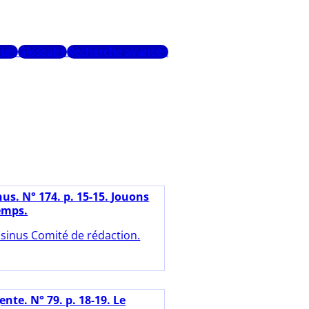
urs
Glossaire
Recherche avancée
us. N° 174. p. 15-15. Jouons
temps.
sinus Comité de rédaction.
nte. N° 79. p. 18-19. Le