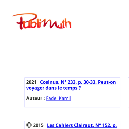
Aller
au
Publimath
contenu
2021
Cosinus. N° 233. p. 30-33. Peut-on
voyager dans le temps ?
Auteur :
Fadel Kamil
2015
Les Cahiers Clairaut. N° 152. p.