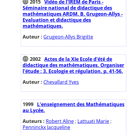
2015
Vidéo de l'IREM de Paris -
Séminaire national de didactique des
mathématiques ARDM. B. Grugeon-Allys -
Evaluation et didactique des
mathématiques.
Auteur :
Grugeon-Allys Brigitte
2002
Actes de la XIe Ecole d'été de
didactique des mathématiques. Organiser
l'étude : 3. Ecologie et régulation. p. 41-56.
Auteur :
Chevallard Yves
1999
L'enseignement des Mathématiques
au Lycée.
Auteurs :
Robert Aline
;
Lattuati Marie
;
Penninckx Jacqueline