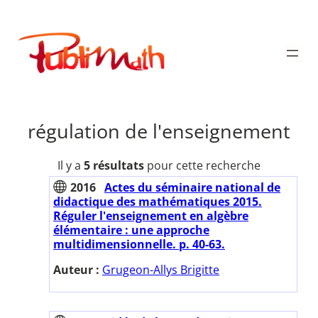
Aller
au
Publimath
contenu
régulation de l'enseignement
Il y a
5 résultats
pour cette recherche
2016
Actes du séminaire national de
didactique des mathématiques 2015.
Réguler l'enseignement en algèbre
élémentaire : une approche
multidimensionnelle. p. 40-63.
Auteur :
Grugeon-Allys Brigitte