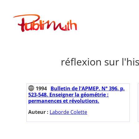
Aller
au
Publimath
contenu
réflexion sur l'h
1994
Bulletin de l'APMEP. N° 396. p.
523-548. Enseigner la géométrie :
permanences et révolutions.
Auteur :
Laborde Colette