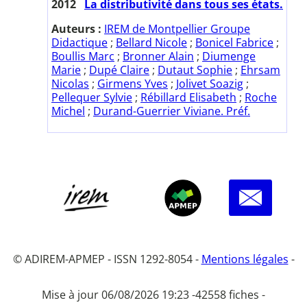
2012
La distributivité dans tous ses états.
Auteurs :
IREM de Montpellier Groupe
Didactique
;
Bellard Nicole
;
Bonicel Fabrice
;
Boullis Marc
;
Bronner Alain
;
Diumenge
Marie
;
Dupé Claire
;
Dutaut Sophie
;
Ehrsam
Nicolas
;
Girmens Yves
;
Jolivet Soazig
;
Pellequer Sylvie
;
Rébillard Elisabeth
;
Roche
Michel
;
Durand-Guerrier Viviane. Préf.
© ADIREM-APMEP - ISSN 1292-8054 -
Mentions légales
-
Mise à jour 06/08/2026 19:23 -
42558 fiches -