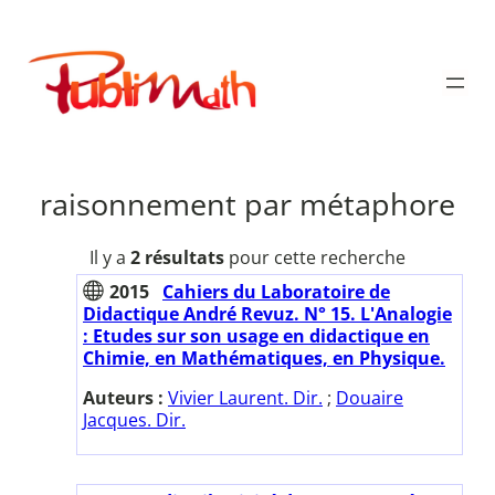
Aller
au
Publimath
contenu
raisonnement par métaphore
Il y a
2 résultats
pour cette recherche
2015
Cahiers du Laboratoire de
Didactique André Revuz. N° 15. L'Analogie
: Etudes sur son usage en didactique en
Chimie, en Mathématiques, en Physique.
Auteurs :
Vivier Laurent. Dir.
;
Douaire
Jacques. Dir.