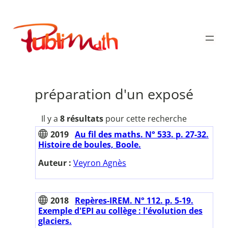
Aller
au
Publimath
contenu
préparation d'un exposé
Il y a
8 résultats
pour cette recherche
2019
Au fil des maths. N° 533. p. 27-32.
Histoire de boules, Boole.
Auteur :
Veyron Agnès
2018
Repères-IREM. N° 112. p. 5-19.
Exemple d'EPI au collège : l'évolution des
glaciers.