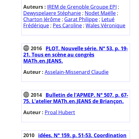
Auteurs :
IREM de Grenoble Groupe EPI
;
Dewyspelaere Stéphanie
;
Nodet Maëlle
;
Charton Jérôme
;
Garat Philippe
;
Letué
Frédérique
;
Pes Caroline
;
Wales Véronique
2016
PLOT. Nouvelle série. N° 53. p. 19-
21. Tous en scène au congrès
MATh.en.JEANS.
Auteur :
Asselain-Missenard Claudie
2014
Bulletin de l'APMEP. N° 507. p. 67-
75. L'atelier MATh.en.JEANS de Briançon.
Auteur :
Proal Hubert
2010
idées. N° 159. p. 51-53. Coordination