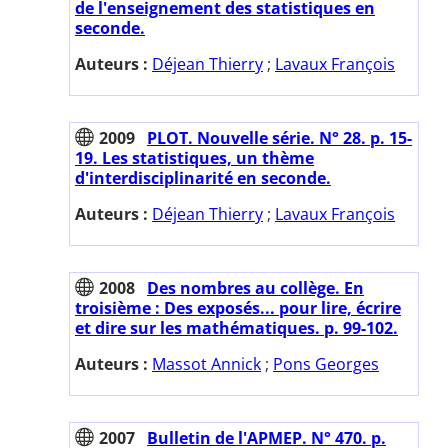
de l'enseignement des statistiques en
seconde.
Auteurs :
Déjean Thierry
;
Lavaux François
2009
PLOT. Nouvelle série. N° 28. p. 15-
19. Les statistiques, un thème
d'interdisciplinarité en seconde.
Auteurs :
Déjean Thierry
;
Lavaux François
2008
Des nombres au collège. En
troisième : Des exposés... pour lire, écrire
et dire sur les mathématiques. p. 99-102.
Auteurs :
Massot Annick
;
Pons Georges
2007
Bulletin de l'APMEP. N° 470. p.