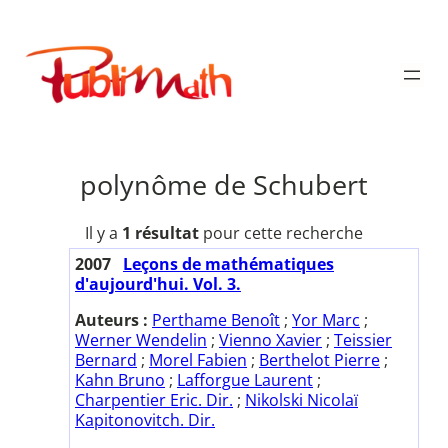
Aller
au
Publimath
contenu
polynôme de Schubert
Il y a
1 résultat
pour cette recherche
2007
Leçons de mathématiques
d'aujourd'hui. Vol. 3.
Auteurs :
Perthame Benoît
;
Yor Marc
;
Werner Wendelin
;
Vienno Xavier
;
Teissier
Bernard
;
Morel Fabien
;
Berthelot Pierre
;
Kahn Bruno
;
Lafforgue Laurent
;
Charpentier Eric. Dir.
;
Nikolski Nicolaï
Kapitonovitch. Dir.