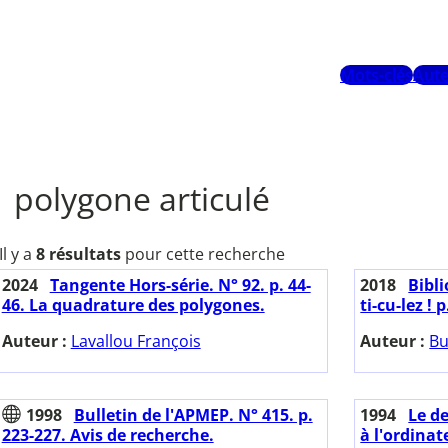
Mots-clés
Aute
polygone articulé
Il y a
8 résultats
pour cette recherche
2024
Tangente Hors-série. N° 92. p. 44-
2018
Bibl
46. La quadrature des polygones.
ti-cu-lez ! p
Auteur :
Lavallou François
Auteur :
Bu
1998
Bulletin de l'APMEP. N° 415. p.
1994
Le d
223-227. Avis de recherche.
à l'ordinat