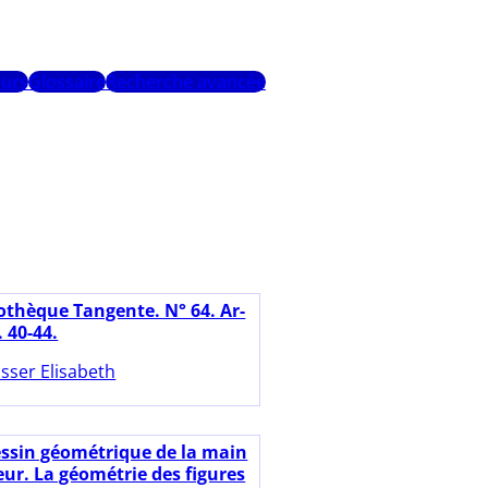
urs
Glossaire
Recherche avancée
iothèque Tangente. N° 64. Ar-
. 40-44.
sser Elisabeth
essin géométrique de la main
eur. La géométrie des figures