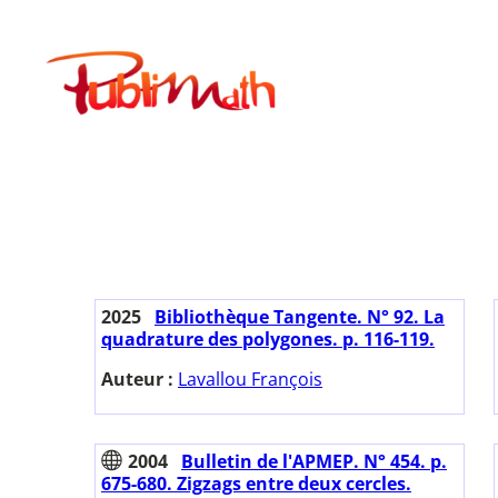
Aller
au
Publimath
contenu
2025
Bibliothèque Tangente. N° 92. La
quadrature des polygones. p. 116-119.
Auteur :
Lavallou François
2004
Bulletin de l'APMEP. N° 454. p.
675-680. Zigzags entre deux cercles.