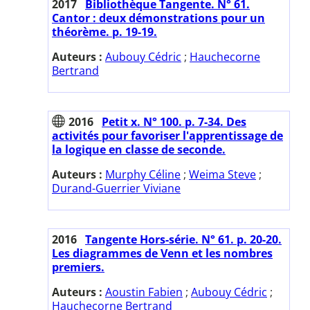
2017
Bibliothèque Tangente. N° 61.
Cantor : deux démonstrations pour un
théorème. p. 19-19.
Auteurs :
Aubouy Cédric
;
Hauchecorne
Bertrand
2016
Petit x. N° 100. p. 7-34. Des
activités pour favoriser l'apprentissage de
la logique en classe de seconde.
Auteurs :
Murphy Céline
;
Weima Steve
;
Durand-Guerrier Viviane
2016
Tangente Hors-série. N° 61. p. 20-20.
Les diagrammes de Venn et les nombres
premiers.
Auteurs :
Aoustin Fabien
;
Aubouy Cédric
;
Hauchecorne Bertrand