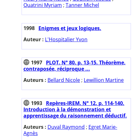
Quatrini Myriam
;
Tanner Michel
1998
Enigmes et jeux logiques.
Auteur :
L'Hospitalier Yvon
1997
PLOT. N° 80. p. 13-15. Théorème,
contraposée, réciproque ...
Auteurs :
Bellard Nicole
;
Lewillion Martine
1993
Repères-IREM. N° 12. p. 114-140.
Introduction à la démonstration et
apprentissage du raisonnement déductif.
Auteurs :
Duval Raymond
;
Egret Marie-
Agnès