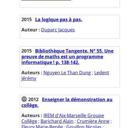
2015
La logique pas à pas.
Auteur :
Duparc Jacques
2015
Bibliothèque Tangente. N° 55. Une
preuve de maths est un programme
informatique ! p. 138-142.
Auteurs :
Nguyen Le Than Dung
;
Ledent
Jérémy
2012
Enseigner la démonstration au
collège.
Auteurs :
IREM d'Aix-Marseille Groupe
Collège
;
Barichard Alain
;
Crumière Anne
;
Fleury Marie-Renée
;
Gouillon Nicolas
;