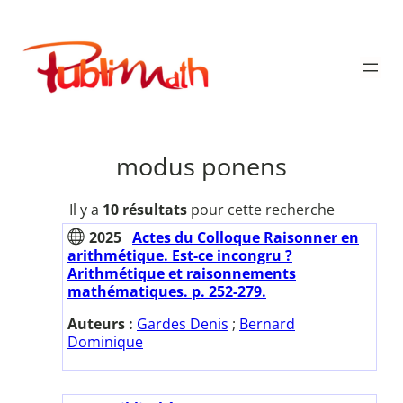
Aller
au
Publimath
contenu
modus ponens
Il y a
10 résultats
pour cette recherche
2025
Actes du Colloque Raisonner en
arithmétique. Est-ce incongru ?
Arithmétique et raisonnements
mathématiques. p. 252-279.
Auteurs :
Gardes Denis
;
Bernard
Dominique