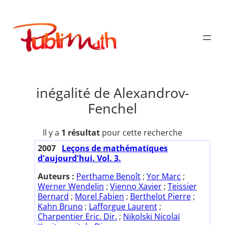
Aller
au
Publimath
contenu
inégalité de Alexandrov-
Fenchel
Il y a
1 résultat
pour cette recherche
2007
Leçons de mathématiques
d'aujourd'hui. Vol. 3.
Auteurs :
Perthame Benoît
;
Yor Marc
;
Werner Wendelin
;
Vienno Xavier
;
Teissier
Bernard
;
Morel Fabien
;
Berthelot Pierre
;
Kahn Bruno
;
Lafforgue Laurent
;
Charpentier Eric. Dir.
;
Nikolski Nicolaï