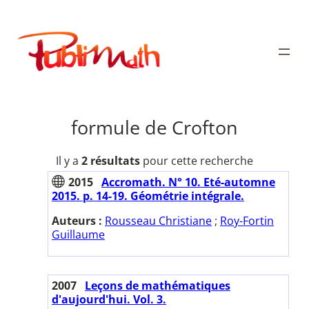
Aller
au
Publimath
contenu
formule de Crofton
Il y a
2 résultats
pour cette recherche
2015
Accromath. N° 10. Eté-automne
2015. p. 14-19. Géométrie intégrale.
Auteurs :
Rousseau Christiane
;
Roy-Fortin
Guillaume
2007
Leçons de mathématiques
d'aujourd'hui. Vol. 3.