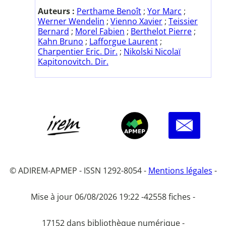
Auteurs :
Perthame Benoît
;
Yor Marc
;
Werner Wendelin
;
Vienno Xavier
;
Teissier
Bernard
;
Morel Fabien
;
Berthelot Pierre
;
Kahn Bruno
;
Lafforgue Laurent
;
Charpentier Eric. Dir.
;
Nikolski Nicolaï
Kapitonovitch. Dir.
© ADIREM-APMEP - ISSN 1292-8054 -
Mentions légales
-
Mise à jour 06/08/2026 19:22 -
42558 fiches -
17152 dans bibliothèque numérique -