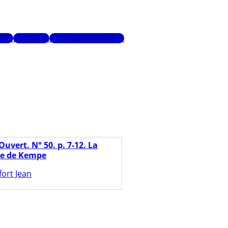
urs
Glossaire
Recherche avancée
Ouvert. N° 50. p. 7-12. La
he de Kempe
fort Jean