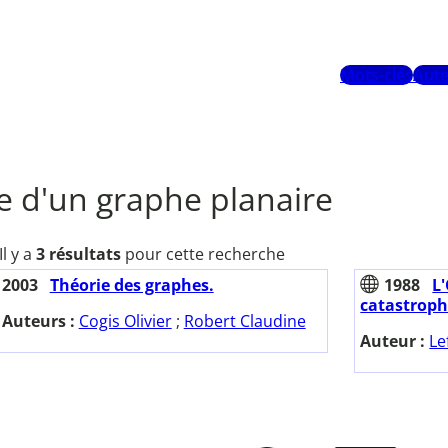
Mots-clés
Aute
e d'un graphe planaire
Il y a
3 résultats
pour cette recherche
2003
Théorie des graphes.
1988
L'
catastrop
Auteurs :
Cogis Olivier
;
Robert Claudine
Auteur :
Le