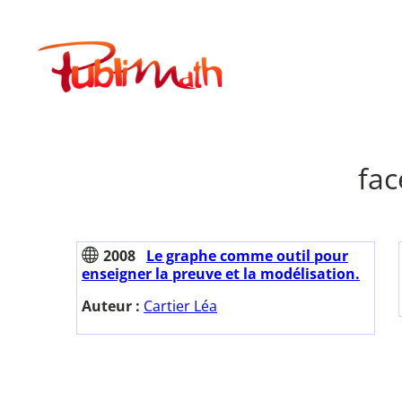
Aller
au
Publimath
contenu
fac
2008
Le graphe comme outil pour
enseigner la preuve et la modélisation.
Auteur :
Cartier Léa