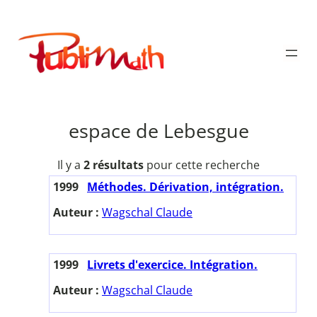
Aller
au
Publimath
contenu
espace de Lebesgue
Il y a
2 résultats
pour cette recherche
1999
Méthodes. Dérivation, intégration.
Auteur :
Wagschal Claude
1999
Livrets d'exercice. Intégration.
Auteur :
Wagschal Claude