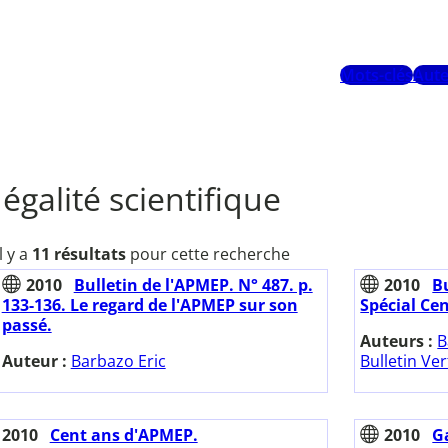
Mots-clés
Aute
égalité scientifique
Il y a
11 résultats
pour cette recherche
2010
Bulletin de l'APMEP. N° 487. p.
2010
B
133-136. Le regard de l'APMEP sur son
Spécial Ce
passé.
Auteurs :
B
Auteur :
Barbazo Eric
Bulletin Vert
2010
Cent ans d'APMEP.
2010
G