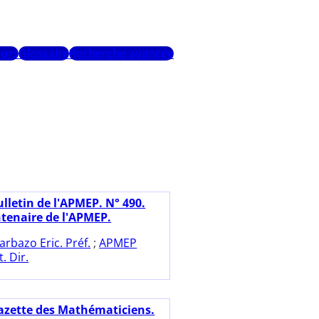
urs
Glossaire
Recherche avancée
ulletin de l'APMEP. N° 490.
ntenaire de l'APMEP.
arbazo Eric. Préf.
;
APMEP
. Dir.
azette des Mathématiciens.