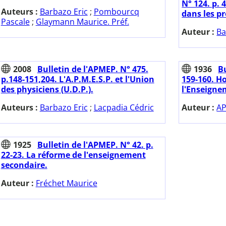
N° 124. p. 
Auteurs :
Barbazo Eric
;
Pombourcq
dans les p
Pascale
;
Glaymann Maurice. Préf.
Auteur :
Ba
2008
Bulletin de l'APMEP. N° 475.
1936
Bu
p.148-151,204. L'A.P.M.E.S.P. et l'Union
159-160. H
des physiciens (U.D.P.).
l'Enseigne
Auteurs :
Barbazo Eric
;
Lacpadia Cédric
Auteur :
AP
1925
Bulletin de l'APMEP. N° 42. p.
22-23. La réforme de l'enseignement
secondaire.
Auteur :
Fréchet Maurice