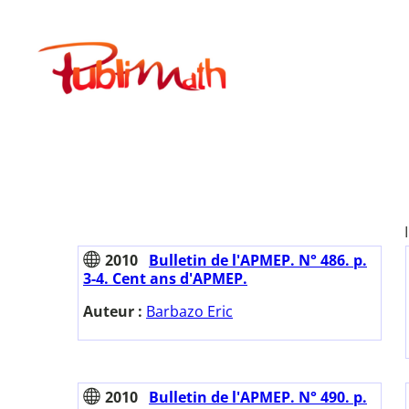
Aller
au
Publimath
contenu
2010
Bulletin de l'APMEP. N° 486. p.
3-4. Cent ans d'APMEP.
Auteur :
Barbazo Eric
2010
Bulletin de l'APMEP. N° 490. p.